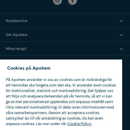
Kundservice
Om Apohem
Mina recept
Cookies på Apohem
Ladda ner vår app
På Apohem använder vi oss av cookies som är nödvändiga för
att hemsidan ska fungera som den ska. Vi använder även cookies
för funktionalitet, statistik och marknadsföring. Det hjälper oss
att följa och analysera beteenden på vår hemsida, så att vi kan
ge en mer personaliserad upplevelse och anpassa innehåll samt
rikta relevant marknadsföring. Vi delar även informationen med
Apotek med tillstånd
våra samarbetspartners. Genom att acceptera cookies
av Läkemedelsverket
samtycker du till vår användning av cookies. Du kan även
anpassa cookies. Läs mer under vår
Cookie Policy