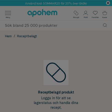
Använd kod: SOMMAR20 för 20% över 649kr
Årets Butik 2025 inom Skönhet
✓ Fri frakt
Meny
Recept
Profil
Favoriter
Kassa
✓ Rådgivning från farmaceuter & hudterapeuter
✓ Poäng på alla köp*
Hem
Receptbelagt
Receptbelagd produkt
Logga in för att se
lagerstatus och handla dina
recept.