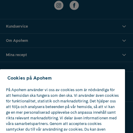
Kundservice
Om Apohem
Mina recept
Cookies på Apohem
Ladda ner vår app
På Apohem använder vi oss av cookies som är nödvändiga för
att hemsidan ska fungera som den ska. Vi använder även cookies
för funktionalitet, statistik och marknadsföring. Det hjälper oss
att följa och analysera beteenden på vår hemsida, så att vi kan
ge en mer personaliserad upplevelse och anpassa innehåll samt
Apotek med tillstånd
rikta relevant marknadsföring. Vi delar även informationen med
av Läkemedelsverket
våra samarbetspartners. Genom att acceptera cookies
samtycker du till vår användning av cookies. Du kan även