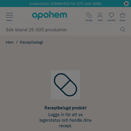
Använd kod: SOMMAR20 för 20% över 649kr
Årets Butik 2025 inom Skönhet
✓ Fri frakt
Meny
Recept
Profil
Favoriter
Kassa
✓ Rådgivning från farmaceuter & hudterapeuter
✓ Poäng på alla köp*
Hem
Receptbelagt
Receptbelagd produkt
Logga in för att se
lagerstatus och handla dina
recept.