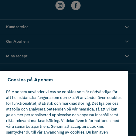
Kundservice
Om Apohem
Mina recept
Cookies på Apohem
Ladda ner vår app
På Apohem använder vi oss av cookies som är nödvändiga för
att hemsidan ska fungera som den ska. Vi använder även cookies
för funktionalitet, statistik och marknadsföring. Det hjälper oss
att följa och analysera beteenden på vår hemsida, så att vi kan
ge en mer personaliserad upplevelse och anpassa innehåll samt
Apotek med tillstånd
rikta relevant marknadsföring. Vi delar även informationen med
av Läkemedelsverket
våra samarbetspartners. Genom att acceptera cookies
samtycker du till vår användning av cookies. Du kan även