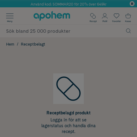
Använd kod: SOMMAR20 för 20% över 649kr
Årets Butik 2025 inom Skönhet
✓ Fri frakt
Meny
Recept
Profil
Favoriter
Kassa
✓ Rådgivning från farmaceuter & hudterapeuter
✓ Poäng på alla köp*
Hem
Receptbelagt
Receptbelagd produkt
Logga in för att se
lagerstatus och handla dina
recept.