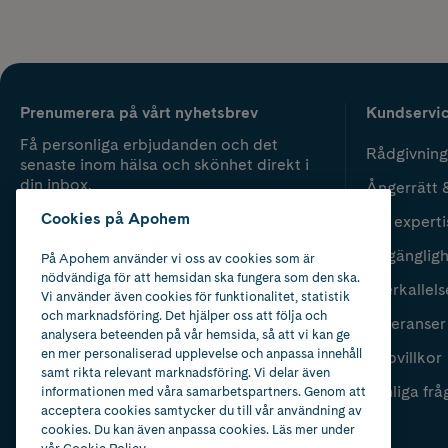
Prenumerera på vårt nyhetsbrev
Kundservi
Få personliga erbjudanden och det
Rådgivning
senaste inom hälsa och skönhet direkt i
din inbox.
Ångerrätt 
Cookies på Apohem
Vår experti
Fyll i mailadress
Skicka
Tillgänglig
På Apohem använder vi oss av cookies som är
nödvändiga för att hemsidan ska fungera som den ska.
Återkallels
Vi använder även cookies för funktionalitet, statistik
och marknadsföring. Det hjälper oss att följa och
Leveranser
analysera beteenden på vår hemsida, så att vi kan ge
en mer personaliserad upplevelse och anpassa innehåll
Köpvillkor
samt rikta relevant marknadsföring. Vi delar även
Vanliga frå
informationen med våra samarbetspartners. Genom att
acceptera cookies samtycker du till vår användning av
cookies. Du kan även anpassa cookies. Läs mer under