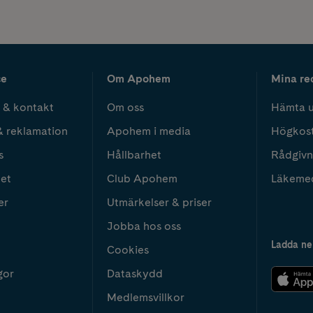
ce
Om Apohem
Mina re
 & kontakt
Om oss
Hämta u
& reklamation
Apohem i media
Högkos
s
Hållbarhet
Rådgivn
het
Club Apohem
Läkeme
er
Utmärkelser & priser
Jobba hos oss
Ladda ne
Cookies
gor
Dataskydd
Medlemsvillkor