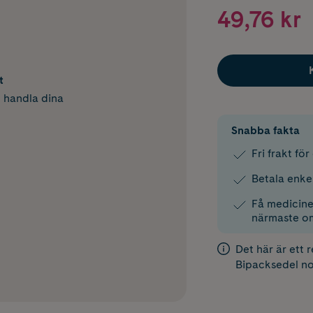
49,76 kr
t
h handla dina
Snabba fakta
Fri frakt fö
Betala enke
Få medicinen
närmaste o
Det här är ett 
Bipacksedel
no