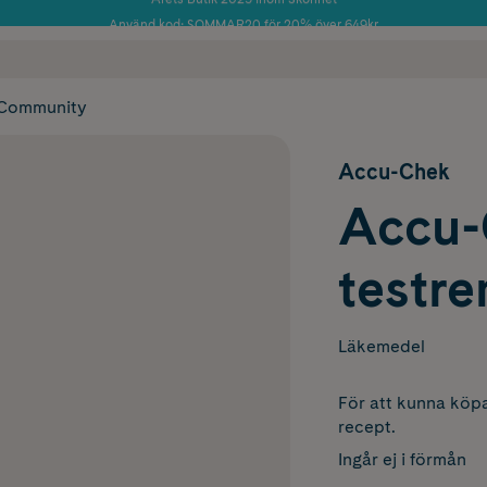
Använd kod: SOMMAR20 för 20% över 649kr
Årets Butik 2025 inom Skönhet
 frakt
✓ Rådgivning från farmaceuter & hudterapeuter
✓ Poäng på alla
Community
Accu-Chek
Accu-
testre
Läkemedel
För att kunna köpa
recept.
Ingår ej i förmån