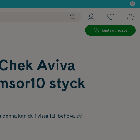
 köp*
Hämta ut recept
Chek Aviva
msor10 styck
 denna kan du i vissa fall behöva ett