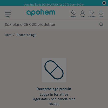
Använd kod: SOMMAR20 för 20% över 649kr
✓ Fri frakt
Meny
Recept
Profil
Favoriter
Kassa
✓ Rådgivning från farmaceuter & hudterapeuter
✓ Poäng på alla köp*
Hem
Receptbelagt
Receptbelagd produkt
Logga in för att se
lagerstatus och handla dina
recept.