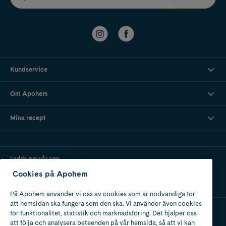
Kundservice
Om Apohem
Mina recept
Ladda ner vår app
Cookies på Apohem
På Apohem använder vi oss av cookies som är nödvändiga för
att hemsidan ska fungera som den ska. Vi använder även cookies
för funktionalitet, statistik och marknadsföring. Det hjälper oss
att följa och analysera beteenden på vår hemsida, så att vi kan
Apotek med tillstånd