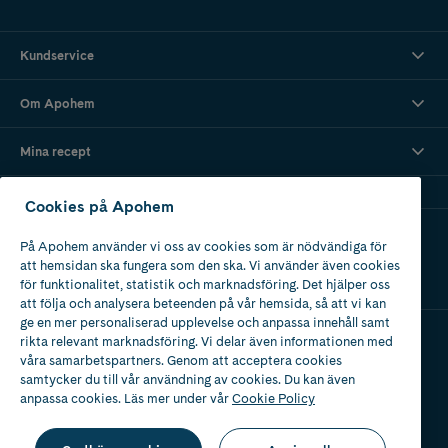
Kundservice
Om Apohem
Mina recept
Cookies på Apohem
Ladda ner vår app
På Apohem använder vi oss av cookies som är nödvändiga för
att hemsidan ska fungera som den ska. Vi använder även cookies
för funktionalitet, statistik och marknadsföring. Det hjälper oss
att följa och analysera beteenden på vår hemsida, så att vi kan
ge en mer personaliserad upplevelse och anpassa innehåll samt
rikta relevant marknadsföring. Vi delar även informationen med
våra samarbetspartners. Genom att acceptera cookies
Apotek med tillstånd
av Läkemedelsverket
samtycker du till vår användning av cookies. Du kan även
anpassa cookies. Läs mer under vår
Cookie Policy