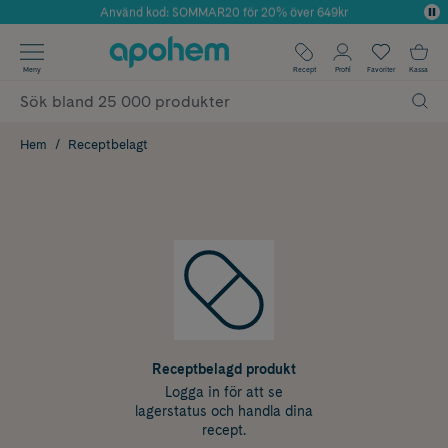
Använd kod: SOMMAR20 för 20% över 649kr
Årets Butik 2025 inom Skönhet
✓ Fri frakt
Meny
Recept
Profil
Favoriter
Kassa
✓ Rådgivning från farmaceuter & hudterapeuter
✓ Poäng på alla köp*
Hem
Receptbelagt
Receptbelagd produkt
Logga in för att se
lagerstatus och handla dina
recept.