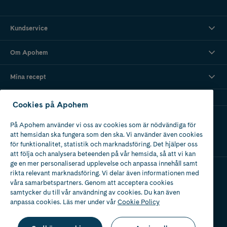
Kundservice
Om Apohem
Mina recept
Cookies på Apohem
Ladda ner vår app
På Apohem använder vi oss av cookies som är nödvändiga för
att hemsidan ska fungera som den ska. Vi använder även cookies
för funktionalitet, statistik och marknadsföring. Det hjälper oss
att följa och analysera beteenden på vår hemsida, så att vi kan
ge en mer personaliserad upplevelse och anpassa innehåll samt
rikta relevant marknadsföring. Vi delar även informationen med
våra samarbetspartners. Genom att acceptera cookies
Apotek med tillstånd
av Läkemedelsverket
samtycker du till vår användning av cookies. Du kan även
anpassa cookies. Läs mer under vår
Cookie Policy