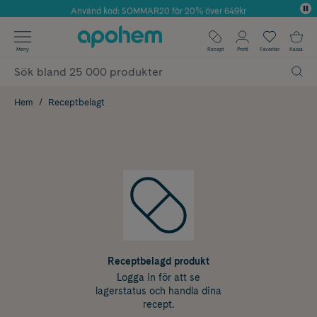
Använd kod: SOMMAR20 för 20% över 649kr
Årets Butik 2025 inom Skönhet
✓ Fri frakt
Meny
Recept
Profil
Favoriter
Kassa
✓ Rådgivning från farmaceuter & hudterapeuter
✓ Poäng på alla köp*
Hem
Receptbelagt
Receptbelagd produkt
Logga in för att se
lagerstatus och handla dina
recept.