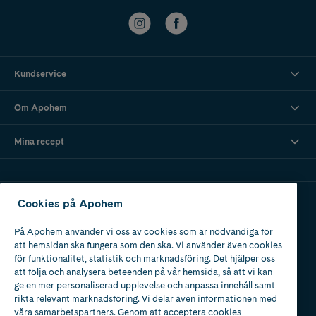
Kundservice
Om Apohem
Mina recept
Ladda ner vår app
Cookies på Apohem
På Apohem använder vi oss av cookies som är nödvändiga för
att hemsidan ska fungera som den ska. Vi använder även cookies
för funktionalitet, statistik och marknadsföring. Det hjälper oss
att följa och analysera beteenden på vår hemsida, så att vi kan
ge en mer personaliserad upplevelse och anpassa innehåll samt
Apotek med tillstånd
rikta relevant marknadsföring. Vi delar även informationen med
av Läkemedelsverket
våra samarbetspartners. Genom att acceptera cookies