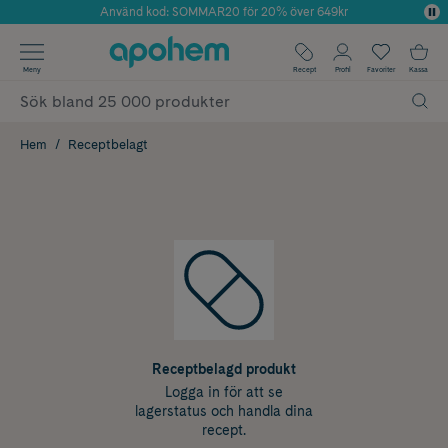
Använd kod: SOMMAR20 för 20% över 649kr
Årets Butik 2025 inom Skönhet
✓ Fri frakt
Meny
Recept
Profil
Favoriter
Kassa
✓ Rådgivning från farmaceuter & hudterapeuter
✓ Poäng på alla köp*
Hem
Receptbelagt
Receptbelagd produkt
Logga in för att se
lagerstatus och handla dina
recept.