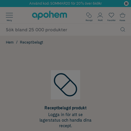
Använd kod: SOMMAR20 för 20% över 649kr
Årets Butik 2025 inom Skönhet
✓ Fri frakt
Meny
Recept
Profil
Favoriter
Kassa
✓ Rådgivning från farmaceuter & hudterapeuter
✓ Poäng på alla köp*
Hem
Receptbelagt
Receptbelagd produkt
Logga in för att se
lagerstatus och handla dina
recept.