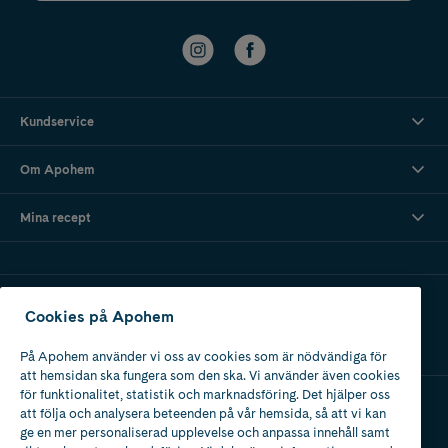
Kundservice
Om Apohem
Mina recept
Ladda ner vår app
Cookies på Apohem
På Apohem använder vi oss av cookies som är nödvändiga för
att hemsidan ska fungera som den ska. Vi använder även cookies
för funktionalitet, statistik och marknadsföring. Det hjälper oss
att följa och analysera beteenden på vår hemsida, så att vi kan
Apotek med tillstånd
ge en mer personaliserad upplevelse och anpassa innehåll samt
av Läkemedelsverket