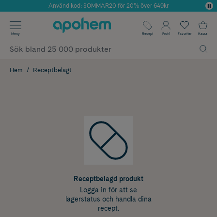
Använd kod: SOMMAR20 för 20% över 649kr
Årets Butik 2025 inom Skönhet
✓ Fri frakt
Meny
Recept
Profil
Favoriter
Kassa
✓ Rådgivning från farmaceuter & hudterapeuter
✓ Poäng på alla köp*
Hem
Receptbelagt
Receptbelagd produkt
Logga in för att se
lagerstatus och handla dina
recept.