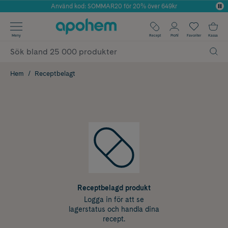
Använd kod: SOMMAR20 för 20% över 649kr
Årets Butik 2025 inom Skönhet
✓ Fri frakt
Meny
Recept
Profil
Favoriter
Kassa
✓ Rådgivning från farmaceuter & hudterapeuter
✓ Poäng på alla köp*
Hem
Receptbelagt
Receptbelagd produkt
Logga in för att se
lagerstatus och handla dina
recept.