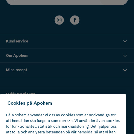
Kundservice
Om Apohem
Mina recept
Ladda ner vår app
Cookies på Apohem
På Apohem använder vi oss av cookies som är nödvändiga för
att hemsidan ska fungera som den ska. Vi använder även cookies
för funktionalitet, statistik och marknadsföring. Det hjälper oss
att följa och analysera beteenden på vår hemsida, så att vi kan
Apotek med tillstånd