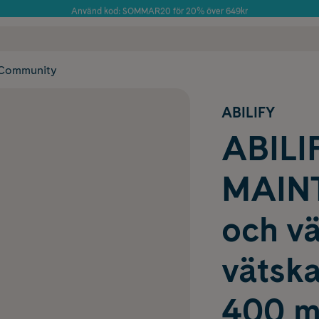
Använd kod: SOMMAR20 för 20% över 649kr
Årets Butik 2025 inom Skönhet
 frakt
✓ Rådgivning från farmaceuter & hudterapeuter
✓ Poäng på alla
Community
ABILIFY
ABILI
MAINT
och vät
vätsk
400 m