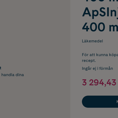
ApSInj
400 m
Läkemedel
För att kunna köpa
recept.
t
Ingår ej i förmån
h handla dina
3 294,43