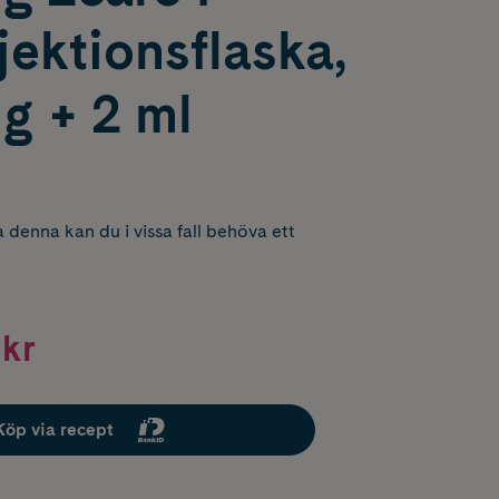
ektionsflaska,
g + 2 ml
 denna kan du i vissa fall behöva ett
 kr
Köp via recept