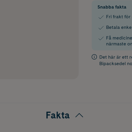
Snabba fakta
Fri frakt fö
Betala enke
Få medicinen
närmaste o
Det här är ett 
Bipacksedel
no
Fakta