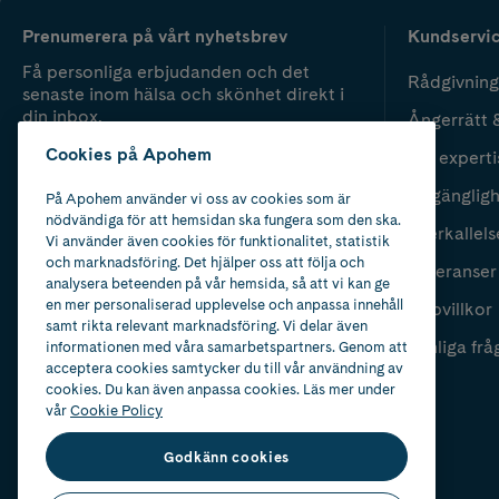
Prenumerera på vårt nyhetsbrev
Kundservi
Få personliga erbjudanden och det
Rådgivning
senaste inom hälsa och skönhet direkt i
din inbox.
Ångerrätt 
Cookies på Apohem
Vår experti
Fyll i mailadress
Skicka
Tillgänglig
På Apohem använder vi oss av cookies som är
nödvändiga för att hemsidan ska fungera som den ska.
Återkallels
Vi använder även cookies för funktionalitet, statistik
och marknadsföring. Det hjälper oss att följa och
Leveranser
analysera beteenden på vår hemsida, så att vi kan ge
en mer personaliserad upplevelse och anpassa innehåll
Köpvillkor
samt rikta relevant marknadsföring. Vi delar även
Vanliga frå
informationen med våra samarbetspartners. Genom att
acceptera cookies samtycker du till vår användning av
cookies. Du kan även anpassa cookies. Läs mer under
vår
Cookie Policy
Godkänn cookies