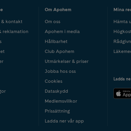
ce
Om Apohem
Mina re
 & kontakt
Om oss
Hämta u
& reklamation
Apohem i media
Högkos
s
Hållbarhet
Rådgivn
het
Club Apohem
Läkeme
er
Utmärkelser & priser
Jobba hos oss
Ladda ne
Cookies
gor
Dataskydd
Medlemsvillkor
Prissättning
Ladda ner vår app