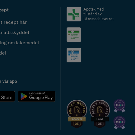
cept
Apotek med
tillstånd av
Läkemedelsverket
t recept här
tnadsskyddet
ing om läkemedel
del
r vår app
2024