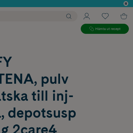
 köp*
Hämta ut recept
FY
ENA, pulv
ska till inj-
a, depotsusp
g 2care4