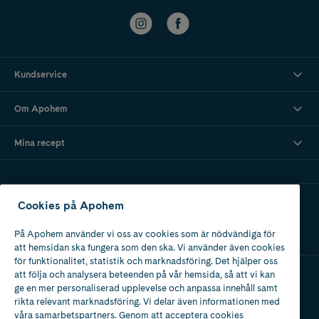
Kundservice
Om Apohem
Mina recept
Ladda ner vår app
Cookies på Apohem
På Apohem använder vi oss av cookies som är nödvändiga för
att hemsidan ska fungera som den ska. Vi använder även cookies
för funktionalitet, statistik och marknadsföring. Det hjälper oss
att följa och analysera beteenden på vår hemsida, så att vi kan
ge en mer personaliserad upplevelse och anpassa innehåll samt
Apotek med tillstånd
rikta relevant marknadsföring. Vi delar även informationen med
av Läkemedelsverket
våra samarbetspartners. Genom att acceptera cookies