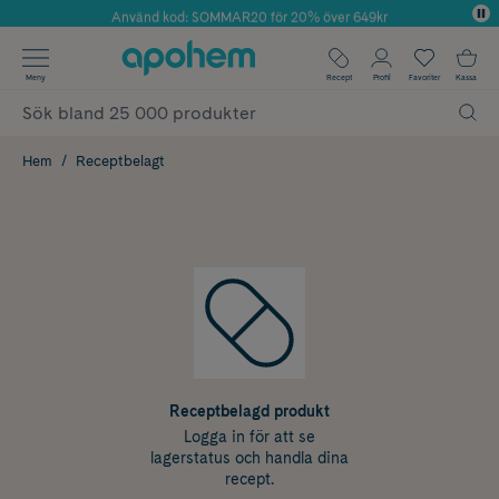
Använd kod: SOMMAR20 för 20% över 649kr
Årets Butik 2025 inom Skönhet
✓ Fri frakt
Meny
Recept
Profil
Favoriter
Kassa
✓ Rådgivning från farmaceuter & hudterapeuter
✓ Poäng på alla köp*
Hem
Receptbelagt
Receptbelagd produkt
Logga in för att se
lagerstatus och handla dina
recept.