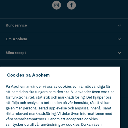
Kundservice
Om Apohem
Mina recept
Cookies på Apohem
Ladda ner vår app
På Apohem använder vi oss av cookies som är nödvändiga för
att hemsidan ska fungera som den ska. Vi använder även cookies
för funktionalitet, statistik och marknadsföring. Det hjälper oss
att följa och analysera beteenden på vår hemsida, så att vi kan
ge en mer personaliserad upplevelse och anpassa innehåll samt
Apotek med tillstånd
rikta relevant marknadsföring. Vi delar även informationen med
av Läkemedelsverket
våra samarbetspartners. Genom att acceptera cookies
samtycker du till vår användning av cookies. Du kan även