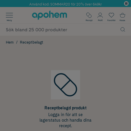
Använd kod: SOMMAR20 för 20% över 649kr
Årets Butik 2025 inom Skönhet
✓ Fri frakt
Meny
Recept
Profil
Favoriter
Kassa
✓ Rådgivning från farmaceuter & hudterapeuter
✓ Poäng på alla köp*
Hem
Receptbelagt
Receptbelagd produkt
Logga in för att se
lagerstatus och handla dina
recept.