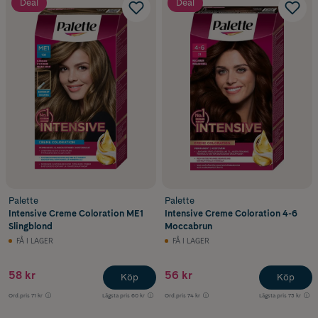
Deal
Deal
Palette
Palette
Intensive Creme Coloration ME1
Intensive Creme Coloration 4-6
Slingblond
Moccabrun
FÅ I LAGER
FÅ I LAGER
58 kr
56 kr
Köp
Köp
Ord.pris
71 kr
Lägsta pris
60 kr
Ord.pris
74 kr
Lägsta pris
73 kr