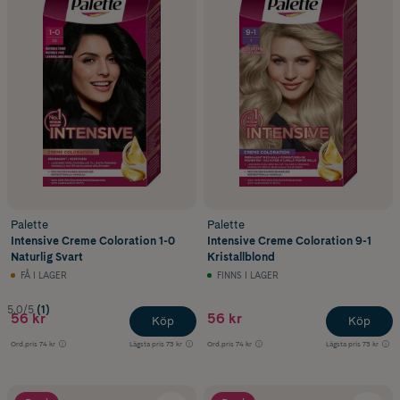
Palette
Palette
Intensive Creme Coloration 1-0
Intensive Creme Coloration 9-1
Naturlig Svart
Kristallblond
FÅ I LAGER
FINNS I LAGER
5.0/5
(1)
56 kr
56 kr
Köp
Köp
Ord.pris
74 kr
Lägsta pris
73 kr
Ord.pris
74 kr
Lägsta pris
73 kr