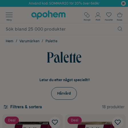
Använd kod: SOMMAR20 för 20% över 649kr
Årets Butik 2025 inom Skönhet
✓ Fri frakt
Meny
Recept
Profil
Favoriter
Kassa
✓ Rådgivning från farmaceuter & hudterapeuter
✓ Poäng på alla köp*
Hem
Varumärken
Palette
Palette
Letar du efter något speciellt?
Hårvård
18 produkter
Filtrera & sortera
Deal
Deal