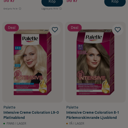
56 kr
56 kr
Köp
Köp
Ord.pris
74 kr
Lägsta pris
73 kr
Deal
Deal
Palette
Palette
Intensive Creme Coloration L9-0
Intensive Creme Coloration 8-1
Platinablond
Pärlemorskimrande Ljusblond
FINNS I LAGER
FÅ I LAGER