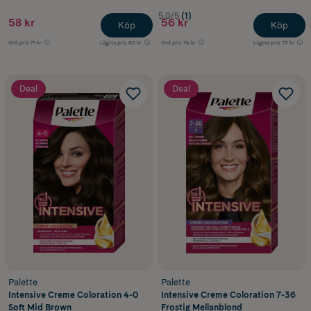
5.0/5
(1)
58 kr
56 kr
Köp
Köp
Ord.pris
71 kr
Lägsta pris
60 kr
Ord.pris
74 kr
Lägsta pris
73 kr
Deal
Deal
Palette
Palette
Intensive Creme Coloration 4-0
Intensive Creme Coloration 7-36
Soft Mid Brown
Frostig Mellanblond