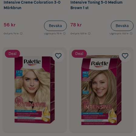
Intensive Creme Coloration 3-0
Intensive Toning 5-0 Medium
Mörkbrun
Brown 1 st
56 kr
78 kr
Bevaka
Bevaka
Ord.pris
74 kr
Lägsta pris
73 kr
Ord.pris
103 kr
Lägsta pris
102 kr
Deal
Deal