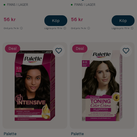
FINNS I LAGER
FINNS I LAGER
56 kr
56 kr
Köp
Köp
Ord.pris
74 kr
Lägsta pris
73 kr
Ord.pris
74 kr
Lägsta pris
73 kr
Deal
Deal
Palette
Palette