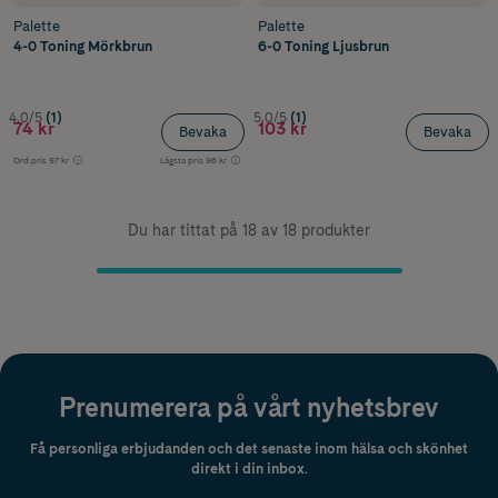
Palette
Palette
4-0 Toning Mörkbrun
6-0 Toning Ljusbrun
4.0/5
(1)
5.0/5
(1)
74 kr
103 kr
Bevaka
Bevaka
Ord.pris
97 kr
Lägsta pris
96 kr
Du har tittat på 18 av 18 produkter
Prenumerera på vårt nyhetsbrev
Få personliga erbjudanden och det senaste inom hälsa och skönhet
direkt i din inbox.