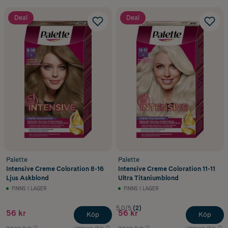
Deal
Deal
Palette
Palette
Intensive Creme Coloration 8-16
Intensive Creme Coloration 11-11
Ljus Askblond
Ultra Titaniumblond
FINNS I LAGER
FINNS I LAGER
5.0/5
(2)
56 kr
56 kr
Köp
Köp
Ord.pris
74 kr
Lägsta pris
73 kr
Ord.pris
74 kr
Lägsta pris
73 kr