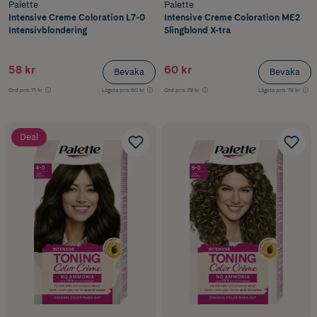
Palette
Palette
Intensive Creme Coloration L7-0
Intensive Creme Coloration ME2
Intensivblondering
Slingblond X-tra
58 kr
60 kr
Bevaka
Bevaka
Ord.pris
71 kr
Lägsta pris
60 kr
Ord.pris
79 kr
Lägsta pris
78 kr
Deal