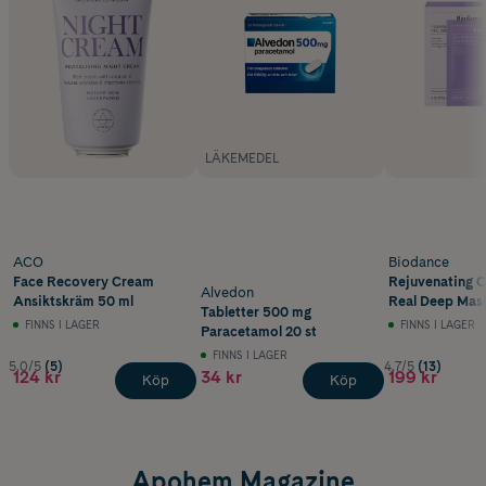
LÄKEMEDEL
ACO
Biodance
Face Recovery Cream
Rejuvenating 
Alvedon
Ansiktskräm 50 ml
Real Deep Mas
Tabletter 500 mg
FINNS I LAGER
FINNS I LAGER
Paracetamol 20 st
FINNS I LAGER
5.0/5
(5)
4.7/5
(13)
124 kr
34 kr
199 kr
Köp
Köp
Apohem Magazine