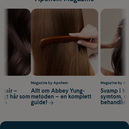
m
Magazine by Apohem
Magazine by A
s hair –
Allt om Abbey Yung-
Svamp i hå
nsigt hår som
metoden – en komplett
symtom, or
s
guide!
behandlin