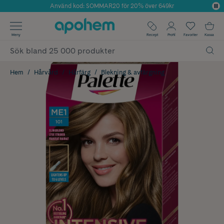
Använd kod: SOMMAR20 för 20% över 649kr
Årets Butik 2025 inom Skönhet
✓ Fri frakt
Meny
Recept
Profil
Favoriter
Kassa
✓ Rådgivning från farmaceuter & hudterapeuter
✓ Poäng på alla köp*
Hem
Hårvård
Hårfärg
Blekning & avfärgning