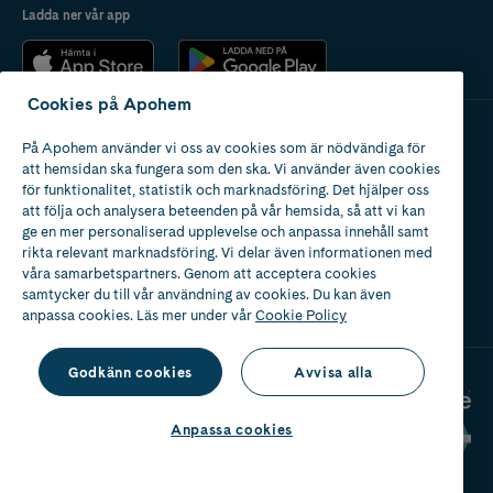
Ladda ner vår app
Cookies på Apohem
På Apohem använder vi oss av cookies som är nödvändiga för
Apotek med tillstånd
att hemsidan ska fungera som den ska. Vi använder även cookies
av Läkemedelsverket
för funktionalitet, statistik och marknadsföring. Det hjälper oss
att följa och analysera beteenden på vår hemsida, så att vi kan
ge en mer personaliserad upplevelse och anpassa innehåll samt
rikta relevant marknadsföring. Vi delar även informationen med
våra samarbetspartners. Genom att acceptera cookies
samtycker du till vår användning av cookies. Du kan även
2024
anpassa cookies. Läs mer under vår
Cookie Policy
Godkänn cookies
Avvisa alla
Anpassa cookies