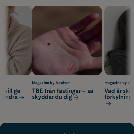
m
Magazine by Apohem
Magazine by A
 vill ge
TBE från fästingar – så
Vad är ski
 lindra
skyddar du dig
förkylning