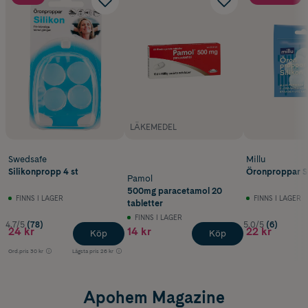
LÄKEMEDEL
Swedsafe
Millu
Silikonpropp 4 st
Öronproppar Si
Pamol
500mg paracetamol 20
FINNS I LAGER
FINNS I LAGER
tabletter
FINNS I LAGER
4.7/5
(78)
5.0/5
(6)
24 kr
14 kr
22 kr
Köp
Köp
Ord.pris
30 kr
Lägsta pris
26 kr
Apohem Magazine