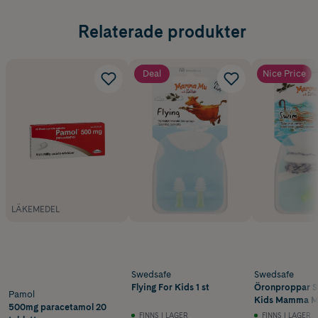
Relaterade produkter
Deal
Nice Price
LÄKEMEDEL
Swedsafe
Swedsafe
Flying For Kids 1 st
Öronproppar S
Pamol
Kids Mamma 
500mg paracetamol 20
FINNS I LAGER
FINNS I LAGER