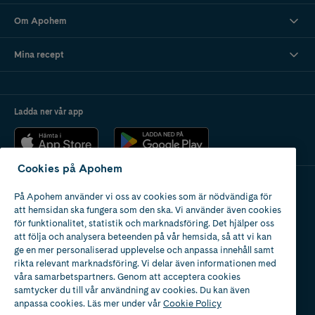
Om Apohem
Mina recept
Ladda ner vår app
Cookies på Apohem
På Apohem använder vi oss av cookies som är nödvändiga för
Apotek med tillstånd
att hemsidan ska fungera som den ska. Vi använder även cookies
av Läkemedelsverket
för funktionalitet, statistik och marknadsföring. Det hjälper oss
att följa och analysera beteenden på vår hemsida, så att vi kan
ge en mer personaliserad upplevelse och anpassa innehåll samt
rikta relevant marknadsföring. Vi delar även informationen med
våra samarbetspartners. Genom att acceptera cookies
samtycker du till vår användning av cookies. Du kan även
2024
anpassa cookies. Läs mer under vår
Cookie Policy