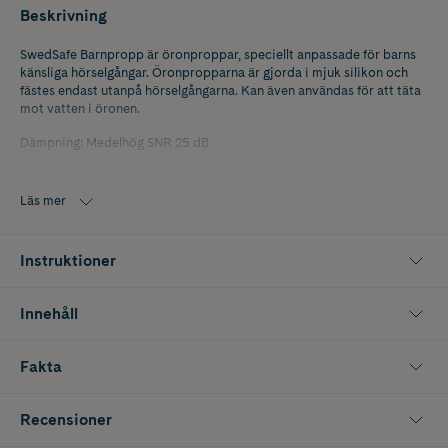
Beskrivning
SwedSafe Barnpropp är öronproppar, speciellt anpassade för barns
känsliga hörselgångar. Öronpropparna är gjorda i mjuk silikon och
fästes endast utanpå hörselgångarna. Kan även användas för att täta
mot vatten i öronen.
Dämpning: Medelhög SNR 25 dB
Läs mer
Instruktioner
Innehåll
Fakta
Recensioner