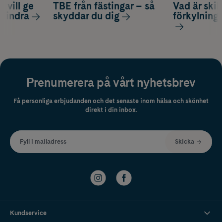
 vill ge
TBE från fästingar – så
Vad är ski
 lindra
skyddar du dig
förkylning
Prenumerera på vårt nyhetsbrev
Få personliga erbjudanden och det senaste inom hälsa och skönhet
direkt i din inbox.
Fyll i mailadress
Skicka
Kundservice