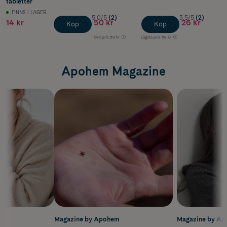
tabletter
FINNS I LAGER
5.0/5
(2)
3.5/5
(2)
14 kr
50 kr
26 kr
Köp
Köp
Ord.pris
59 kr
Lägsta pris
58 kr
Apohem Magazine
m
Magazine by Apohem
Magazine by A