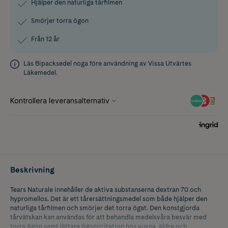
Hjälper den naturliga tårfilmen
Smörjer torra ögon
Från 12 år
Läs
Bipacksedel
noga före användning av Vissa Utvärtes
Läkemedel.
Beskrivning
Tears Naturale innehåller de aktiva substanserna dextran 70 och
hypromellos. Det är ett tårersättningsmedel som både hjälper den
naturliga tårfilmen och smörjer det torra ögat. Den konstgjorda
tårvätskan kan användas för att behandla medelsvåra besvär med
torra ögon samt lättare ögonirritation hos vuxna, äldre och