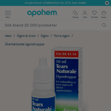
Använd kod: SOMMAR20 för 20% över 649kr
Årets Butik 2025 inom Skönhet
✓ Fri frakt
Meny
Recept
Profil
Favoriter
Kassa
✓ Rådgivning från farmaceuter & hudterapeuter
✓ Poäng på alla köp*
Hem
Ögon & öron
Ögon
Torra ögon
Återfuktande ögondroppar