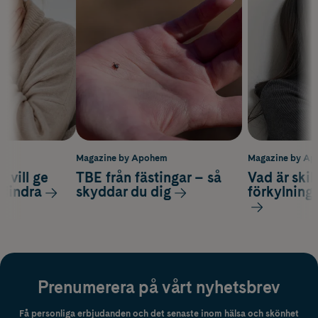
m
Magazine by Apohem
Magazine by A
 vill ge
TBE från fästingar – så
Vad är ski
 lindra
skyddar du dig
förkylning
Prenumerera på vårt nyhetsbrev
Få personliga erbjudanden och det senaste inom hälsa och skönhet