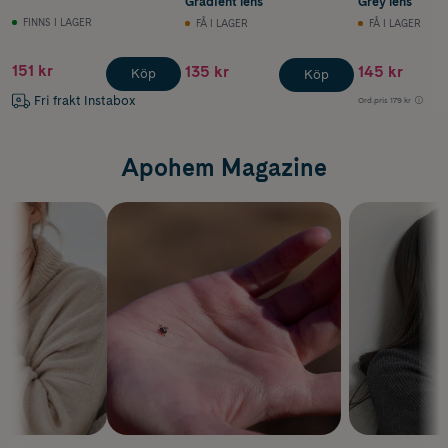
Gradient lens
Grey lens
FINNS I LAGER
FÅ I LAGER
FÅ I LAGER
151 kr
135 kr
145 kr
Köp
Köp
Fri frakt Instabox
Ord.pris
179 kr
Apohem Magazine