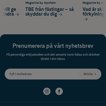
m
Magazine by Apohem
Magazine by A
 vill ge
TBE från fästingar – så
Vad är ski
 lindra
skyddar du dig
förkylning
Prenumerera på vårt nyhetsbrev
Få personliga erbjudanden och det senaste inom hälsa och skönhet
direkt i din inbox.
Fyll i mailadress
Skicka