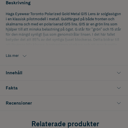
Beskrivning
Haga Eyewear Toronto Polarized Gold Metal G15 Lens är solglasögon
i en klassisk pilotmodell i metall. Guldfärgad på både fronten och
skalmarna och med en polariserad G15 lins. G15 är en grön lins som
hjälper till att minska belastning på ögat. G står för "grön" och 15 står
för den mängd synligt ljus som genomstrålar linsen. I det här fallet
betyder det att 85% av det synliga ljuset blockeras. Detta bidrar till
att färgerna blir klarare, kontrasterna starkare och att man framför
allt slipper irriterande blänk från plana ytor. Polariserande
solglasögon är ett perfekt val en dag på sjön eller när man kör bil. Alla
Läs mer
Haga Eyewear solglasögon är CE-märkta, har 100% UV A/ B-skydd
med ett UV 400 filter och med antinickelbehandlade metalldelar.
Innehåll
Fakta
Recensioner
Relaterade produkter