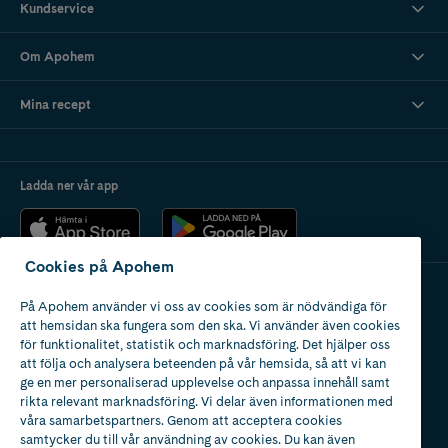
Kundservice
Om Apohem
Mina recept
Ladda ner vår app
Cookies på Apohem
På Apohem använder vi oss av cookies som är nödvändiga för
Apotek med tillstånd
att hemsidan ska fungera som den ska. Vi använder även cookies
av Läkemedelsverket
för funktionalitet, statistik och marknadsföring. Det hjälper oss
att följa och analysera beteenden på vår hemsida, så att vi kan
ge en mer personaliserad upplevelse och anpassa innehåll samt
rikta relevant marknadsföring. Vi delar även informationen med
våra samarbetspartners. Genom att acceptera cookies
samtycker du till vår användning av cookies. Du kan även
2024