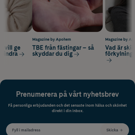
m
Magazine by Apohem
Magazine by A
 vill ge
TBE från fästingar – så
Vad är ski
 lindra
skyddar du dig
förkylning
Prenumerera på vårt nyhetsbrev
Få personliga erbjudanden och det senaste inom hälsa och skönhet
direkt i din inbox.
Fyll i mailadress
Skicka