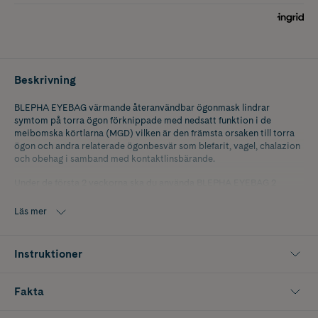
Beskrivning
BLEPHA EYEBAG värmande återanvändbar ögonmask lindrar
symtom på torra ögon förknippade med nedsatt funktion i de
meibomska körtlarna (MGD) vilken är den främsta orsaken till torra
ögon och andra relaterade ögonbesvär som blefarit, vagel, chalazion
och obehag i samband med kontaktlinsbärande.
Under de första 2 veckorna ska du använda BLEPHA EYEBAG 2
gånger om dagen i 5 till 10 minuter varje gång, helst morgon och kväll.
Efter de 2 första veckorna är 3 till 4 gånger i veckan normalt, men
Läs mer
antal användningar beror på symtomens svårighetsgrad. BLEPHA
EYEBAG kan återanvändas 200 gånger och ska bytas ut efter 6
månader om den används en gång om dagen. Lämplig för barn från 3
Instruktioner
års ålder, vuxna och gravida eller ammande kvinnor.
Fakta