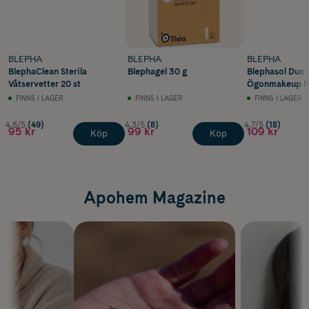
BLEPHA
BLEPHA
BLEPHA
BlephaClean Sterila
Blephagel 30 g
Blephasol Duo 
Våtservetter 20 st
Ögonmakeup 
100 ml
FINNS I LAGER
FINNS I LAGER
FINNS I LAGER
4.8/5
(49)
4.3/5
(8)
4.7/5
(18)
95 kr
99 kr
109 kr
Köp
Köp
Apohem Magazine