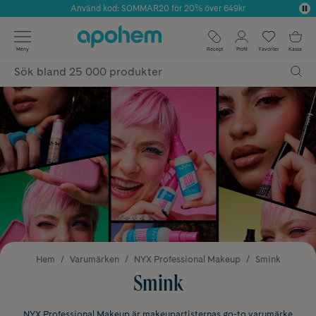
Använd kod: SOMMAR20 för 20% över 649kr
Årets Butik 2025 inom Skönhet
✓ Fri frakt
Meny
Recept
Profil
Favoriter
Kassa
✓ Rådgivning från farmaceuter & hudterapeuter
✓ Poäng på alla köp*
Hem
Varumärken
NYX Professional Makeup
Smink
Smink
NYX Professional Makeup är makeupartisternas go-to varumärke