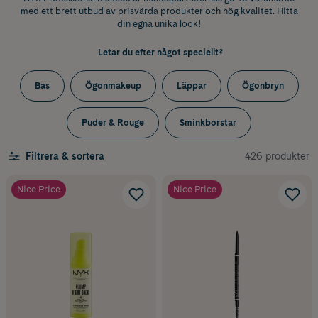
med ett brett utbud av prisvärda produkter och hög kvalitet. Hitta
din egna unika look!
Letar du efter något speciellt?
Bas
Ögonmakeup
Läppar
Ögonbryn
Puder & Rouge
Sminkborstar
426 produkter
Filtrera & sortera
Nice Price
Nice Price