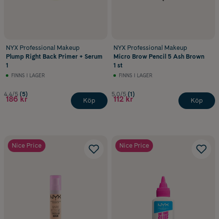
NYX Professional Makeup
NYX Professional Makeup
Plump Right Back Primer + Serum
Micro Brow Pencil 5 Ash Brown
1
1 st
FINNS I LAGER
FINNS I LAGER
4.4/5
(5)
5.0/5
(1)
186 kr
112 kr
Köp
Köp
Nice Price
Nice Price