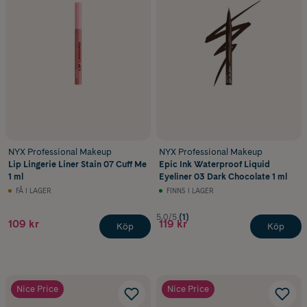
NYX Professional Makeup
NYX Professional Makeup
Lip Lingerie Liner Stain 07 Cuff Me
Epic Ink Waterproof Liquid
1 ml
Eyeliner 03 Dark Chocolate 1 ml
FÅ I LAGER
FINNS I LAGER
5.0/5
(1)
109 kr
119 kr
Köp
Köp
Nice Price
Nice Price