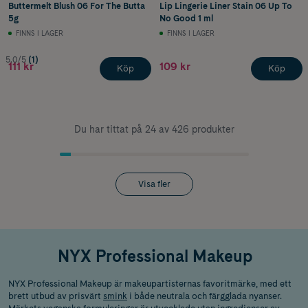
Buttermelt Blush 06 For The Butta
Lip Lingerie Liner Stain 06 Up To
5g
No Good 1 ml
FINNS I LAGER
FINNS I LAGER
5.0/5
(1)
111 kr
109 kr
Köp
Köp
Du har tittat på 24 av 426 produkter
Visa fler
NYX Professional Makeup
NYX Professional Makeup är makeupartisternas favoritmärke, med ett
brett utbud av prisvärt
smink
i både neutrala och färgglada nyanser.