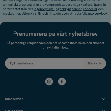
Märkets veganska formuleringar är utvecklade utan ingredienser av
animaliskt ursprung utan att kompromissa dess höga kvalitet. Spana in
sortimentet från NYX
ögonbrynsgel
,
ögonbrynspennor
,
concealer
och
mycket mer. Utforska själv och hitta din egen uttrycksfulla makeup-look!
Prenumerera på vårt nyhetsbrev
Få personliga erbjudanden och det senaste inom hälsa och skönhet
direkt i din inbox.
Fyll i mailadress
Skicka
Kundservice
Om Apohem