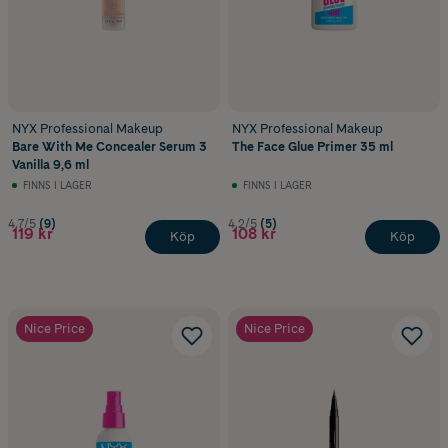
NYX Professional Makeup
NYX Professional Makeup
Bare With Me Concealer Serum 3
The Face Glue Primer 35 ml
Vanilla 9,6 ml
FINNS I LAGER
FINNS I LAGER
4.7/5
(9)
4.2/5
(5)
119 kr
108 kr
Köp
Köp
Nice Price
Nice Price