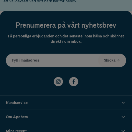
ett val oavsett vad ditt barn har för behov.
Prenumerera på vårt nyhetsbrev
Få personliga erbjudanden och det senaste inom hälsa och skönhet
direkt i din inbox.
Fyll i mailadress
Skicka
Kundservice
Om Apohem
Mina recept