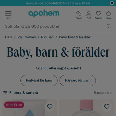
Använd kod: SOMMAR20 för 20% över 649kr
Årets Butik 2025 inom Skönhet
✓ Fri frakt
Meny
Recept
Profil
Favoriter
Kassa
✓ Rådgivning från farmaceuter & hudterapeuter
✓ Poäng på alla köp*
Hem
Varumärken
Natusan
Baby, barn & förälder
Baby, barn & förälder
Letar du efter något speciellt?
Hudvård för barn
Hårvård för barn
5 produkter
Filtrera & sortera
Nice Price