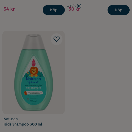
4.6/5
(8)
34 kr
50 kr
Köp
Köp
Natusan
Kids Shampoo 300 ml