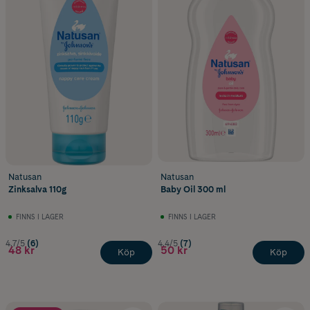
Natusan
Natusan
Zinksalva 110g
Baby Oil 300 ml
FINNS I LAGER
FINNS I LAGER
4.7/5
(6)
4.4/5
(7)
48 kr
50 kr
Köp
Köp