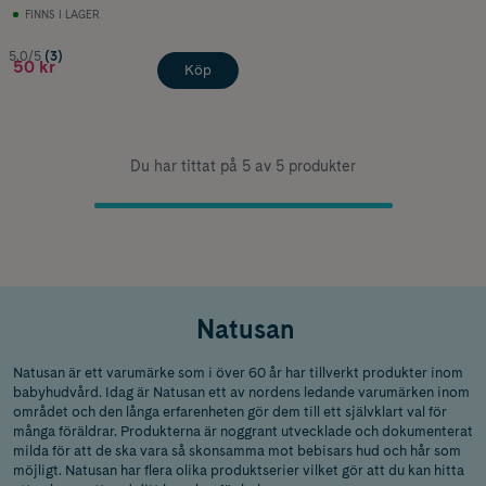
FINNS I LAGER
5.0/5
(3)
50 kr
Köp
Du har tittat på 5 av 5 produkter
Natusan
Natusan är ett varumärke som i över 60 år har tillverkt produkter inom
babyhudvård. Idag är Natusan ett av nordens ledande varumärken inom
området och den långa erfarenheten gör dem till ett självklart val för
många föräldrar. Produkterna är noggrant utvecklade och dokumenterat
milda för att de ska vara så skonsamma mot bebisars hud och hår som
möjligt. Natusan har flera olika produktserier vilket gör att du kan hitta