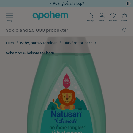
✓ Poäng på alla köp*
✓ Rådgivning från farmaceuter & hudterapeuter
Använd kod: SOMMAR20 för 20% över 649kr
Årets Butik 2025 inom Skönhet
✓ Fri frakt
Meny
Recept
Profil
Favoriter
Kassa
Hem
Baby, barn & förälder
Hårvård för barn
Schampo & balsam för barn