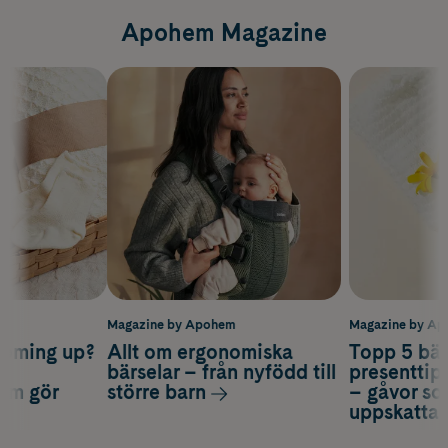
Apohem Magazine
m
Magazine by Apohem
Magazine by A
coming up?
Allt om ergonomiska
Topp 5 bäs
a
bärselar – från nyfödd till
presenttips
som gör
större barn
– gåvor so
uppskatta