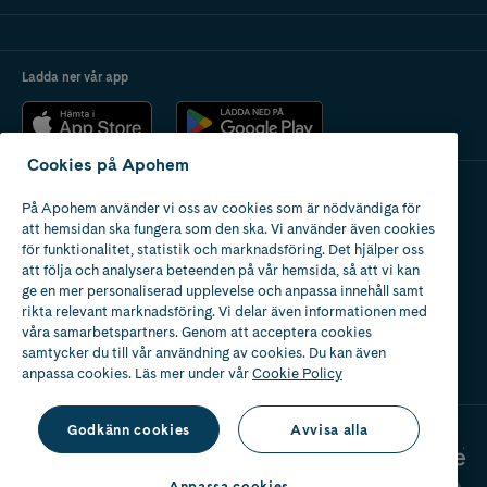
Ladda ner vår app
Cookies på Apohem
På Apohem använder vi oss av cookies som är nödvändiga för
Apotek med tillstånd
att hemsidan ska fungera som den ska. Vi använder även cookies
av Läkemedelsverket
för funktionalitet, statistik och marknadsföring. Det hjälper oss
att följa och analysera beteenden på vår hemsida, så att vi kan
ge en mer personaliserad upplevelse och anpassa innehåll samt
rikta relevant marknadsföring. Vi delar även informationen med
våra samarbetspartners. Genom att acceptera cookies
samtycker du till vår användning av cookies. Du kan även
2024
anpassa cookies. Läs mer under vår
Cookie Policy
Godkänn cookies
Avvisa alla
Anpassa cookies