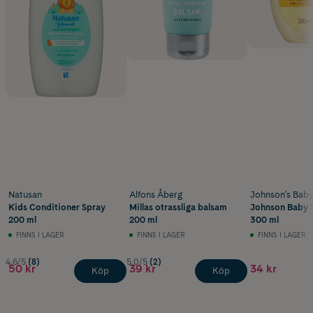
Natusan
Alfons Åberg
Johnson's Bab
Kids Conditioner Spray
Millas otrassliga balsam
Johnson Baby 
200 ml
200 ml
300 ml
FINNS I LAGER
FINNS I LAGER
FINNS I LAGER
4.6/5
(8)
5.0/5
(2)
50 kr
39 kr
34 kr
Köp
Köp