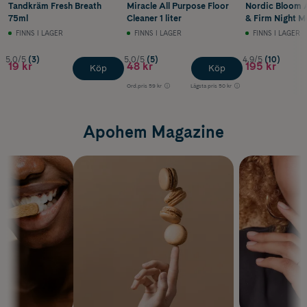
Tandkräm Fresh Breath
Miracle All Purpose Floor
Nordic Bloom A
75ml
Cleaner 1 liter
& Firm Night M
50 ml
FINNS I LAGER
FINNS I LAGER
FINNS I LAGER
5.0/5
(3)
5.0/5
(5)
4.9/5
(10)
19 kr
48 kr
195 kr
Köp
Köp
Ord.pris
59 kr
Lägsta pris
50 kr
Apohem Magazine