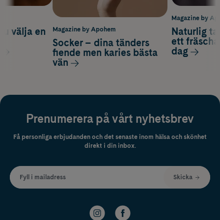
m
Magazine by A
du välja en
Naturlig t
Magazine by Apohem
d
ett fräscha
Socker – dina tänders
dag
fiende men karies bästa
vän
Prenumerera på vårt nyhetsbrev
Få personliga erbjudanden och det senaste inom hälsa och skönhet
direkt i din inbox.
Fyll i mailadress
Skicka