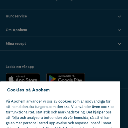
Kundservice
Om Apohem
Mina recept
Ladda ner vår app
Cookies på Apohem
På Apohem använder vi oss av cookies som är nödvändiga för
Apotek med tillstånd
att hemsidan ska fungera som den ska. Vi använder även cookies
av Läkemedelsverket
för funktionalitet, statistik och marknadsföring. Det hjälper oss
att följa och analysera beteenden på vår hemsida, så att vi kan
ge en mer personaliserad upplevelse och anpassa innehåll samt