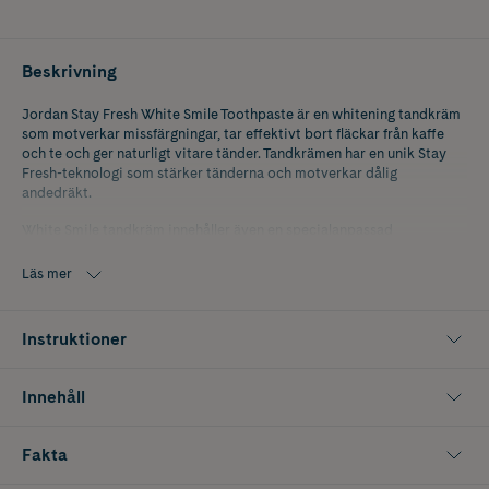
Beskrivning
Jordan Stay Fresh White Smile Toothpaste är en whitening tandkräm
som motverkar missfärgningar, tar effektivt bort fläckar från kaffe
och te och ger naturligt vitare tänder. Tandkrämen har en unik Stay
Fresh-teknologi som stärker tänderna och motverkar dålig
andedräkt.
White Smile tandkräm innehåller även en specialanpassad
kiselkombination som ger vitare tänder samtidigt som den är
skonsam mot emaljen. Den har en mild och frisk smak av mint.
Läs mer
Instruktioner
Innehåll
Fakta