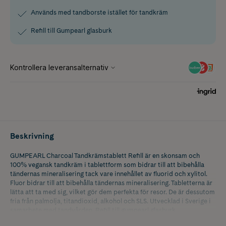
Används med tandborste istället för tandkräm
Refill till Gumpearl glasburk
Beskrivning
GUMPEARL Charcoal Tandkrämstablett Refill är en skonsam och
100% vegansk tandkräm i tablettform som bidrar till att bibehålla
tändernas mineralisering tack vare innehållet av fluorid och xylitol.
Fluor bidrar till att bibehålla tändernas mineralisering​. Tabletterna är
lätta att ta med sig, vilket gör dem perfekta för resor. De är dessutom
fria från palmolja, titandioxid, alkohol och SLS. Utvecklad i Sverige i
samarbete med tandvården. Refill till gumpearl glasburk.