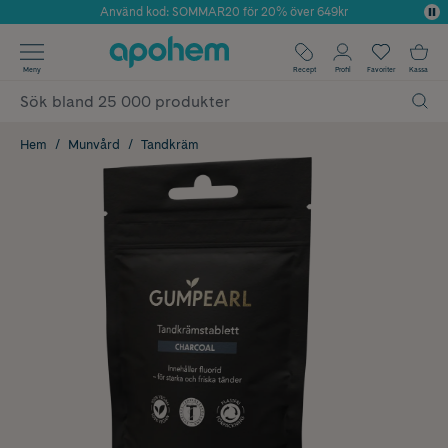
Använd kod: SOMMAR20 för 20% över 649kr
Årets Butik 2025 inom Skönhet
✓ Fri frakt
Meny
Recept
Profil
Favoriter
Kassa
✓ Rådgivning från farmaceuter & hudterapeuter
✓ Poäng på alla köp*
Hem
Munvård
Tandkräm