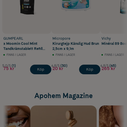
GUMPEARL
Micropore
Vichy
x Moomin Cool Mint
Kirurgtejp Känslig Hud Brun
Minéral 89 Boo
Tandkrämstablett Refill
2,5cm x 9,1m
124 st
FINNS I LAGER
FINNS I LAGER
FINNS I LAGER
5.0/5
(1)
4.8/5
(30)
4.8/5
(45)
75 kr
20 kr
265 kr
Köp
Köp
Apohem Magazine