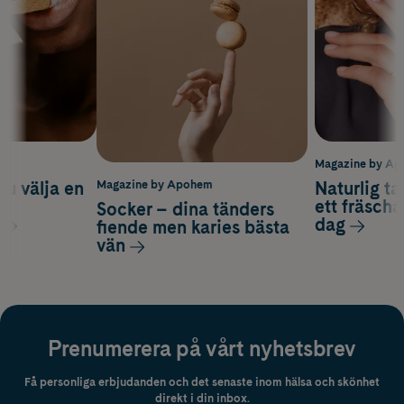
m
Magazine by A
du välja en
Naturlig t
Magazine by Apohem
d
ett fräscha
Socker – dina tänders
dag
fiende men karies bästa
vän
Prenumerera på vårt nyhetsbrev
Få personliga erbjudanden och det senaste inom hälsa och skönhet
direkt i din inbox.