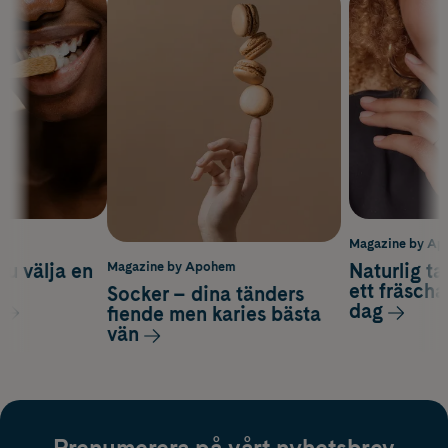
m
Magazine by A
du välja en
Naturlig t
Magazine by Apohem
d
ett fräscha
Socker – dina tänders
dag
fiende men karies bästa
vän