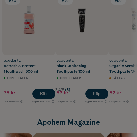
Eko
Eko
Eko
ecodenta
ecodenta
ecodenta
Refresh & Protect
Black Whitening
Organic Sensiti
Mouthwash 500 ml
Toothpaste 100 ml
Toothpaste Wit
FINNS I LAGER
FINNS I LAGER
FÅ I LAGER
3.4/5
(5)
75 kr
52 kr
52 kr
Köp
Köp
Ord.pris
99 kr
Lägsta pris
98 kr
Ord.pris
69 kr
Lägsta pris
68 kr
Ord.pris
69 kr
Apohem Magazine