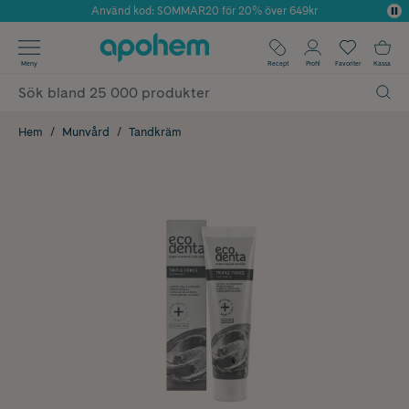
Använd kod: SOMMAR20 för 20% över 649kr
Årets Butik 2025 inom Skönhet
✓ Fri frakt
Meny
Recept
Profil
Favoriter
Kassa
✓ Rådgivning från farmaceuter & hudterapeuter
✓ Poäng på alla köp*
Hem
Munvård
Tandkräm