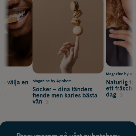
m
Magazine by A
du välja en
Naturlig t
Magazine by Apohem
d
ett fräscha
Socker – dina tänders
dag
fiende men karies bästa
vän