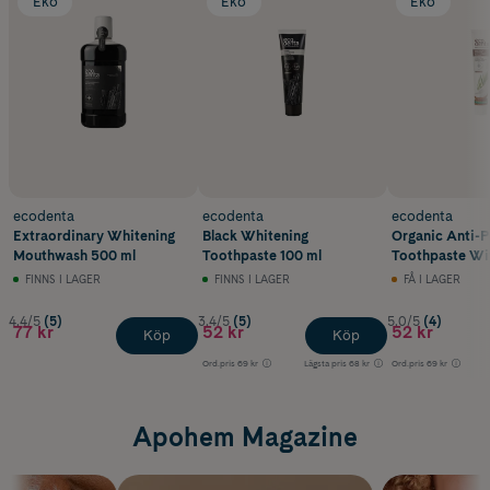
Eko
Eko
Eko
ecodenta
ecodenta
ecodenta
Extraordinary Whitening
Black Whitening
Organic Anti-P
Mouthwash 500 ml
Toothpaste 100 ml
Toothpaste Wi
Oil 75 ml
FINNS I LAGER
FINNS I LAGER
FÅ I LAGER
4.4/5
(5)
3.4/5
(5)
5.0/5
(4)
77 kr
52 kr
52 kr
Köp
Köp
Ord.pris
69 kr
Lägsta pris
68 kr
Ord.pris
69 kr
Apohem Magazine