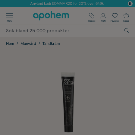
Använd kod: SOMMAR20 för 20% över 649kr
Årets Butik 2025 inom Skönhet
✓ Fri frakt
Meny
Recept
Profil
Favoriter
Kassa
✓ Rådgivning från farmaceuter & hudterapeuter
✓ Poäng på alla köp*
Hem
Munvård
Tandkräm