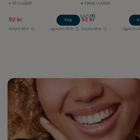
Oil 100 ml
FÅ I LAGER
FINNS I LAGER
3.4/5
(5)
52 kr
52 kr
Köp
K
Ord.pris
69 kr
Lägsta pris
68 kr
Ord.pris
69 kr
Lägsta pris
6