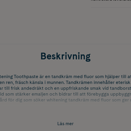
Beskrivning
tening Toothpaste är en tandkräm med fluor som hjälper till a
en ren, fräsch känsla i munnen. Tandkrämen innehåller eterisk
ar till frisk andedräkt och en uppfriskande smak vid tandbors
rid som stärker emaljen och bidrar till att förebygga uppbygg
vård för dig som söker whitening tandkräm med fluor som ger 
Läs mer