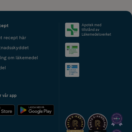
cept
Apotek med
tillstånd av
Läkemedelsverket
t recept här
tnadsskyddet
ing om läkemedel
del
r vår app