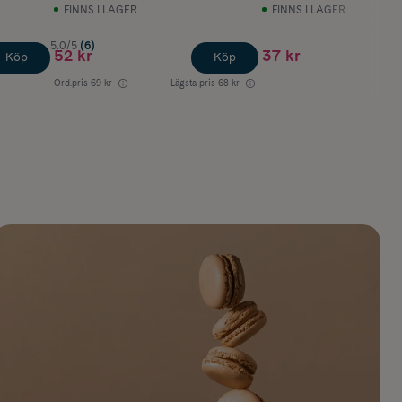
75 ml
FINNS I LAGER
FINNS I LAGER
5.0/5
(6)
52 kr
37 kr
Köp
Köp
Ord.pris
69 kr
Lägsta pris
68 kr