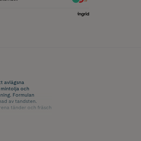
tt avlägsna
 mintolja och
tning. Formulan
nad av tandsten.
rena tänder och fräsch