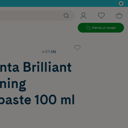
 köp*
Hämta ut recept
4.5/5
(4)
ta Brilliant
ning
paste 100 ml