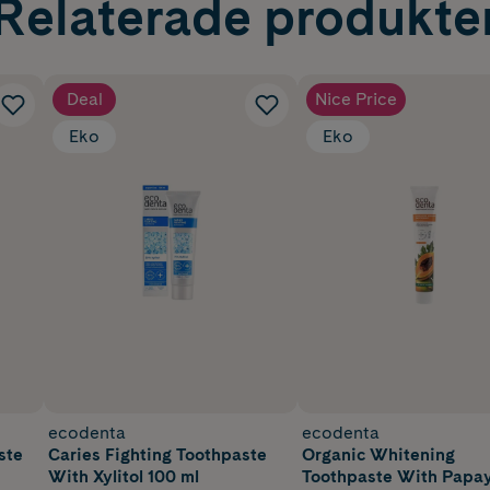
Relaterade produkte
Deal
Nice Price
Eko
Eko
ecodenta
ecodenta
ste
Caries Fighting Toothpaste
Organic Whitening
With Xylitol 100 ml
Toothpaste With Papa