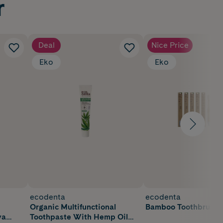
r
Deal
Nice Price
Eko
Eko
ecodenta
ecodenta
Organic Multifunctional
Bamboo Toothbrush So
ya
Toothpaste With Hemp Oil