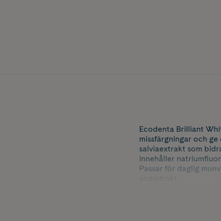
Ecodenta Brilliant Whi
missfärgningar och ge 
salviaextrakt som bidr
innehåller natriumfluo
Passar för daglig mun
andedräkt.
Fluorhalt 1448 ppm F⁻.
Innehåller 100 ml