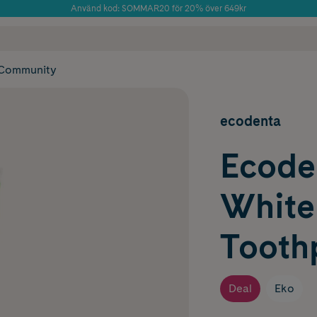
Använd kod: SOMMAR20 för 20% över 649kr
Årets Butik 2025 inom Skönhet
 frakt
✓ Rådgivning från farmaceuter & hudterapeuter
✓ Poäng på alla
Community
ecodenta
Ecoden
White
Tooth
Deal
Eko