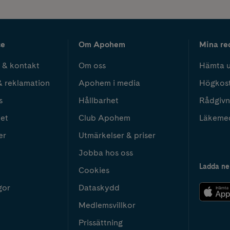
ce
Om Apohem
Mina re
 & kontakt
Om oss
Hämta u
& reklamation
Apohem i media
Högkos
s
Hållbarhet
Rådgivn
het
Club Apohem
Läkeme
er
Utmärkelser & priser
Jobba hos oss
Ladda ne
Cookies
gor
Dataskydd
Medlemsvillkor
Prissättning