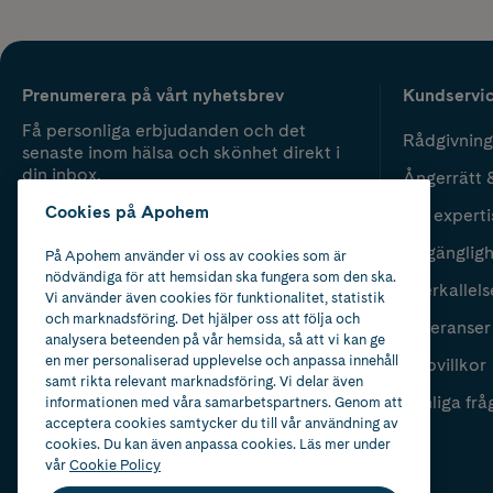
Prenumerera på vårt nyhetsbrev
Kundservi
Få personliga erbjudanden och det
Rådgivning
senaste inom hälsa och skönhet direkt i
din inbox.
Ångerrätt 
Cookies på Apohem
Vår experti
Fyll i mailadress
Skicka
Tillgänglig
På Apohem använder vi oss av cookies som är
nödvändiga för att hemsidan ska fungera som den ska.
Återkallels
Vi använder även cookies för funktionalitet, statistik
och marknadsföring. Det hjälper oss att följa och
Leveranser
analysera beteenden på vår hemsida, så att vi kan ge
en mer personaliserad upplevelse och anpassa innehåll
Köpvillkor
samt rikta relevant marknadsföring. Vi delar även
Vanliga frå
informationen med våra samarbetspartners. Genom att
acceptera cookies samtycker du till vår användning av
cookies. Du kan även anpassa cookies. Läs mer under
vår
Cookie Policy