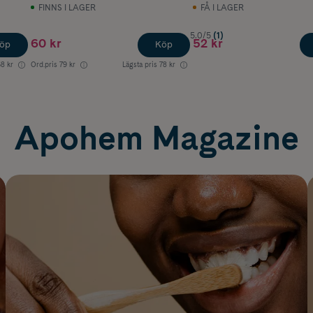
Extract 75 ml
FINNS I LAGER
FÅ I LAGER
5.0/5
(1)
60 kr
52 kr
öp
Köp
8 kr
Ord.pris
79 kr
Lägsta pris
78 kr
Apohem Magazine