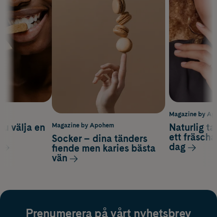
m
Magazine by A
du välja en
Naturlig t
Magazine by Apohem
d
ett fräscha
Socker – dina tänders
dag
fiende men karies bästa
vän
Prenumerera på vårt nyhetsbrev