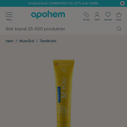
Använd kod: SOMMAR20 för 20% över 649kr
Årets Butik 2025 inom Skönhet
✓ Fri frakt
Meny
Recept
Profil
Favoriter
Kassa
✓ Rådgivning från farmaceuter & hudterapeuter
✓ Poäng på alla köp*
Hem
Munvård
Tandkräm