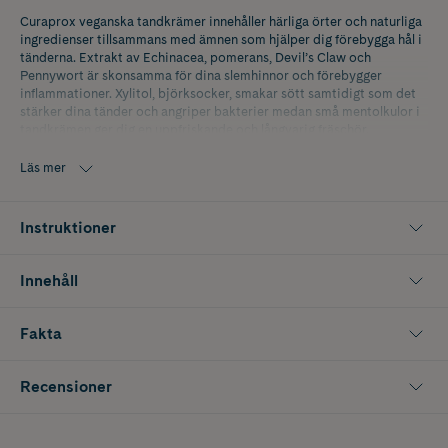
Curaprox veganska tandkrämer innehåller härliga örter och naturliga
ingredienser tillsammans med ämnen som hjälper dig förebygga hål i
tänderna. Extrakt av Echinacea, pomerans, Devil’s Claw och
Pennywort är skonsamma för dina slemhinnor och förebygger
inflammationer. Xylitol, björksocker, smakar sött samtidigt som det
stärker dina tänder och angriper bakterier medan små mentolkulor i
tandkrämen ger dig en uppfriskande och långvarig fräschör.
Curaprox Be You innehåller även glukosoxidas, ett naturligt enzym
Läs mer
som bleker tänderna försiktigt, utan blekmedel och samtidigt vårdar
tandemalj och tandkött. Glukosoxidas är ett protein som startar en
metabolisk process i munnen som leder till bildandet av syre, vilket i
Instruktioner
sin tur leder till skonsam blekning.
Ingen SLS, ingen triklosan, ingen mikroplast. RDA ca 50. 100% Vegan.
Innehåll
Fakta
Recensioner