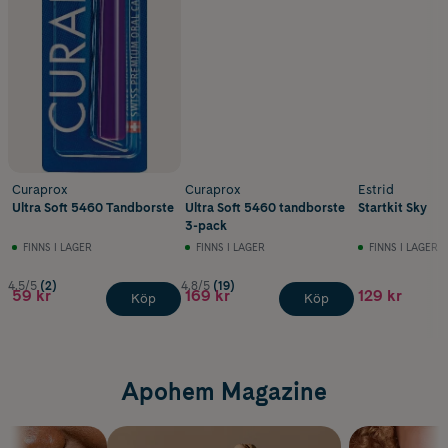
Curaprox
Curaprox
Estrid
Ultra Soft 5460 Tandborste
Ultra Soft 5460 tandborste
Startkit Sky
3-pack
FINNS I LAGER
FINNS I LAGER
FINNS I LAGER
4.5/5
(2)
4.8/5
(19)
59 kr
169 kr
129 kr
Köp
Köp
Apohem Magazine