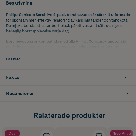
Beskrivning
Philips Sonicare Sensitive 4-pack borsthuvuden är särskilt utformade
för skonsam men effektiv rengöring av känsliga tänder och tandkött.
De mjuka borststråna tar bort plack på ett varsamt sätt och ger en
behaglig borstupplevelse varje dag.
Borsthuvudena är kompatibla med alla Philips Sonicare-tandborstar
med klickfäste och är enkla att byta vid behov. Den optimerade
borstdesignen ger en noggrann rengöring även på svåråtkomliga
ställen, utan att irritera känsliga områden.
Läs mer
För bästa hygien och rengöringsförmåga rekommenderas byte av
borsthuvud var tredje månad eller när stråna visar tecken på slitage.
Fakta
Förpackningen innehåller 4 st Philips Sonicare Sensitive-
borsthuvuden.
Recensioner
Färg: Vit
Relaterade produkter
Deal
Nice Price