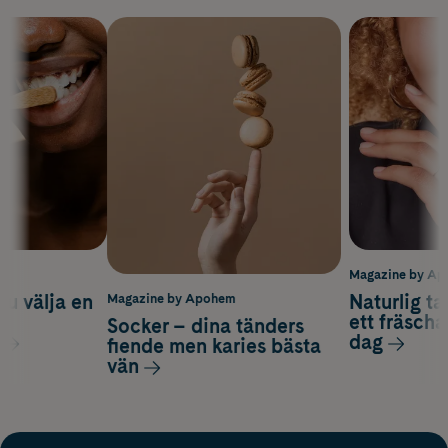
m
Magazine by A
du välja en
Naturlig t
Magazine by Apohem
d
ett fräscha
Socker – dina tänders
dag
fiende men karies bästa
vän