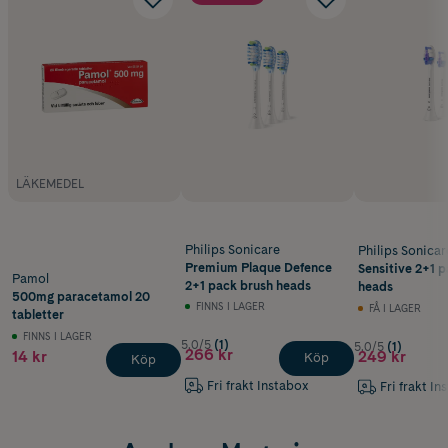
LÄKEMEDEL
Philips Sonicare
Philips Sonicar
Premium Plaque Defence
Sensitive 2+1 
Pamol
2+1 pack brush heads
heads
500mg paracetamol 20
FINNS I LAGER
FÅ I LAGER
tabletter
FINNS I LAGER
5.0/5
(1)
5.0/5
(1)
266 kr
14 kr
249 kr
Köp
Köp
Fri frakt Instabox
Fri frakt In