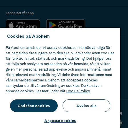
Ladda ner vår app
Cookies på Apohem
På Apohem använder vi oss av cookies som är nödvändiga för
Apotek med tillstånd
att hemsidan ska fungera som den ska. Vi använder även cookies
av Läkemedelsverket
för funktionalitet, statistik och marknadsföring. Det hjälper oss
att följa och analysera beteenden på vår hemsida, så att vi kan
ge en mer personaliserad upplevelse och anpassa innehåll samt
rikta relevant marknadsföring. Vi delar även informationen med
våra samarbetspartners. Genom att acceptera cookies
samtycker du till vår användning av cookies. Du kan även
2024
anpassa cookies. Läs mer under vår
Cookie Policy
Godkänn cookies
Avvisa alla
Anpassa cookies