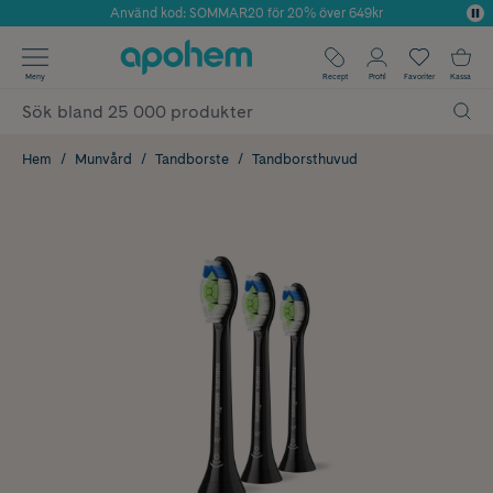
Använd kod: SOMMAR20 för 20% över 649kr
Årets Butik 2025 inom Skönhet
✓ Fri frakt
Meny
Recept
Profil
Favoriter
Kassa
✓ Rådgivning från farmaceuter & hudterapeuter
✓ Poäng på alla köp*
Hem
Munvård
Tandborste
Tandborsthuvud