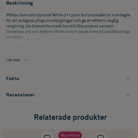
Beskrivning
Philips Sonicare Optimal White 2+1 pack borsthuvuden är framtagna
för att avlägsna ytliga missfärgningar och ge en effektiv daglig
rengöring. De diamantformade borststråna polerar varsamt
tändernas yta och hjälper till att ta bort plack även på svåråtkomliga
områden.
Vid regelbunden användning kan borsthuvudena bidra till ett
fräschare och ljusare leende redan efter en vecka. De är kliniskt
testade och kompatibla med alla Philips Sonicare-tandborstar med
Läs mer
klickfäste, vilket gör dem enkla att byta.
För bästa hygien och rengöringsförmåga rekommenderas byte av
Fakta
borsthuvud var tredje månad eller när borststråna börjar spreta.
Förpackningen innehåller 3 st borsthuvuden Philips Sonicare Optimal
Recensioner
White (2+1 pack).
Färg: Svart
Relaterade produkter
Nice Price