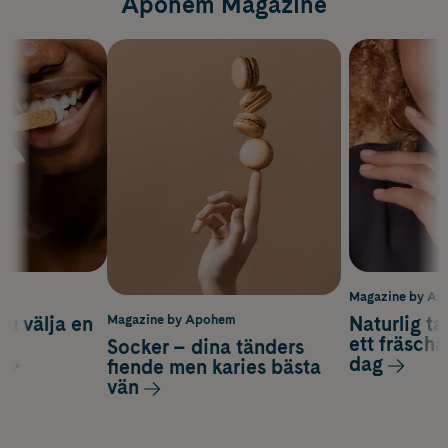
Apohem Magazine
m
Magazine by A
du välja en
Naturlig t
Magazine by Apohem
d
ett fräscha
Socker – dina tänders
dag
fiende men karies bästa
vän