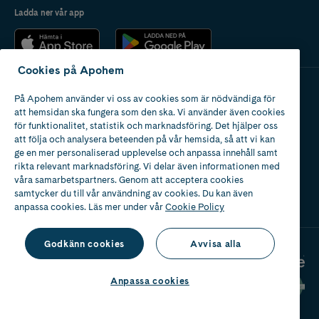
Ladda ner vår app
Cookies på Apohem
På Apohem använder vi oss av cookies som är nödvändiga för
Apotek med tillstånd
att hemsidan ska fungera som den ska. Vi använder även cookies
av Läkemedelsverket
för funktionalitet, statistik och marknadsföring. Det hjälper oss
att följa och analysera beteenden på vår hemsida, så att vi kan
ge en mer personaliserad upplevelse och anpassa innehåll samt
rikta relevant marknadsföring. Vi delar även informationen med
våra samarbetspartners. Genom att acceptera cookies
samtycker du till vår användning av cookies. Du kan även
2024
anpassa cookies. Läs mer under vår
Cookie Policy
Godkänn cookies
Avvisa alla
Anpassa cookies