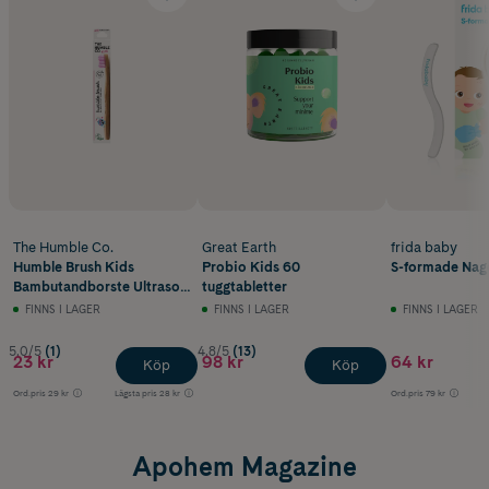
The Humble Co.
Great Earth
frida baby
Humble Brush Kids
Probio Kids 60
S-formade Nagel
Bambutandborste Ultrasoft
tuggtabletter
Lila 1 st
FINNS I LAGER
FINNS I LAGER
FINNS I LAGER
5.0/5
(1)
4.8/5
(13)
23 kr
98 kr
64 kr
Köp
Köp
Ord.pris
29 kr
Lägsta pris
28 kr
Ord.pris
79 kr
Apohem Magazine