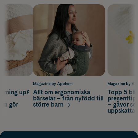
m
Magazine by Apohem
Magazine by A
coming up?
Allt om ergonomiska
Topp 5 bäs
a
bärselar – från nyfödd till
presenttips
som gör
större barn
– gåvor so
uppskatta