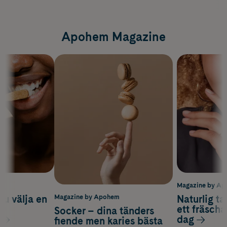
Apohem Magazine
m
Magazine by A
du välja en
Naturlig t
Magazine by Apohem
d
ett fräscha
Socker – dina tänders
dag
fiende men karies bästa