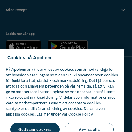
Mina recept
Ladda ner vår app
Cookies på Apohem
På Apohem använder vi oss av cookies som är nödvändiga för
Apotek med tillstånd
att hemsidan ska fungera som den ska. Vi använder även cookies
av Läkemedelsverket
för funktionalitet, statistik och marknadsföring. Det hjälper oss
att följa och analysera beteenden på vår hemsida, så att vi kan
ge en mer personaliserad upplevelse och anpassa innehåll samt
rikta relevant marknadsföring. Vi delar även informationen med
våra samarbetspartners. Genom att acceptera cookies
samtycker du till vår användning av cookies. Du kan även
2024
anpassa cookies. Läs mer under vår
Cookie Policy
Godkänn cookies
Avvisa alla