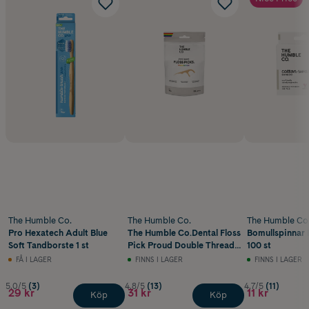
The Humble Co.
The Humble Co.
The Humble Co
Pro Hexatech Adult Blue
The Humble Co.Dental Floss
Bomullspinnar 
Soft Tandborste 1 st
Pick Proud Double Thread
100 st
50 st
FÅ I LAGER
FINNS I LAGER
FINNS I LAGER
5.0/5
(3)
4.8/5
(13)
4.7/5
(11)
29 kr
31 kr
11 kr
Köp
Köp