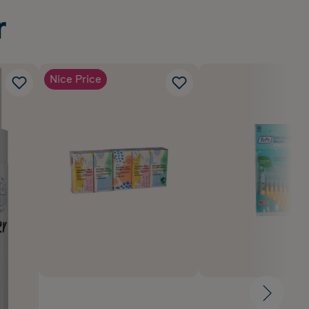
r
Nice Price