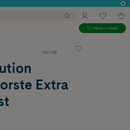
 köp*
Hämta ut recept
5.0/5
(1)
ution
orste Extra
st