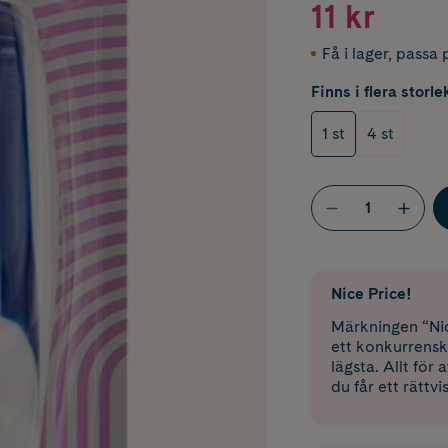
11 kr
Få i lager
,
passa p
Finns i flera storle
1 st
4 st
Nice Price!
Märkningen “Nic
ett konkurrensk
lägsta. Allt för
du får ett rättvi