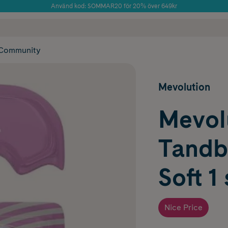
Använd kod: SOMMAR20 för 20% över 649kr
 frakt
✓ Rådgivning från farmaceuter & hudterapeuter
Årets Butik 2025 inom Skönhet
✓ Poäng på alla
Community
Mevolution
Mevol
Tandb
Soft 1 
Nice Price