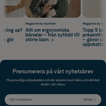
m
Magazine by Apohem
Magazine by A
coming up?
Allt om ergonomiska
Topp 5 bäs
a
bärselar – från nyfödd till
presenttips
som gör
större barn
– gåvor so
uppskatta
Prenumerera på vårt nyhetsbrev
Få personliga erbjudanden och det senaste inom hälsa och skönhet
direkt i din inbox.
Fyll i mailadress
Skicka