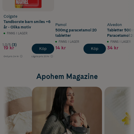
Colgate
Tandborste barn smiles +6
Pamol
Alvedon
år - Olika motiv
500mg paracetamol 20
Tabletter 500 
FINNS I LAGER
tabletter
Paracetamol 20
FINNS I LAGER
FINNS I LAGER
1.0/5
(3)
19 kr
14 kr
34 kr
Köp
Köp
Ord.pris
24 kr
Lägsta pris
20 kr
Apohem Magazine