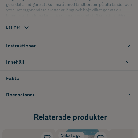
göra det smidigare att komma åt med tandborsten på alla tänder och
ytor. Det ergonomiska skaftet är långt och böjt vilket gör att du
kommer åt tänderna längst bak i munnen samtidigt som den ligger
skönt i handen.
Läs mer
Förpackningen innehåller 4 st Ekulf Twice Adult tandborstar i olika
färger.
Instruktioner
Borststråna är tillverkade i polyamid och skaftet i polypropylen
vilket gör dem bra även ur miljösynpunkt.
Innehåll
Fakta
Recensioner
Relaterade produkter
Olika färger