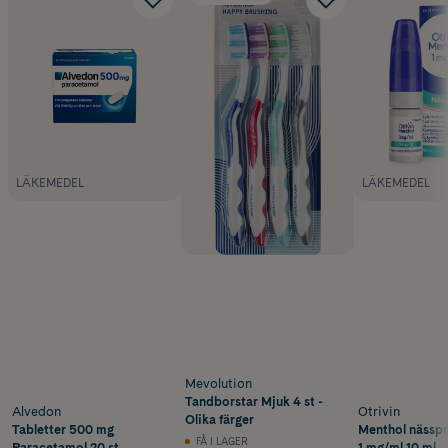
LÄKEMEDEL
LÄKEMEDEL
Mevolution
Tandborstar Mjuk 4 st -
Alvedon
Otrivin
Olika färger
Tabletter 500 mg
Menthol nässpr
FÅ I LAGER
Paracetamol 20 st
1 mg/ml 10 ml