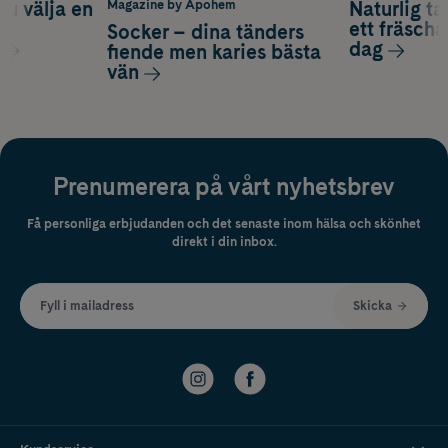
du välja en
Naturlig t
Magazine by Apohem
d
ett fräscha
Socker – dina tänders
dag
fiende men karies bästa
vän
Prenumerera på vårt nyhetsbrev
Få personliga erbjudanden och det senaste inom hälsa och skönhet
direkt i din inbox.
Fyll i mailadress
Skicka