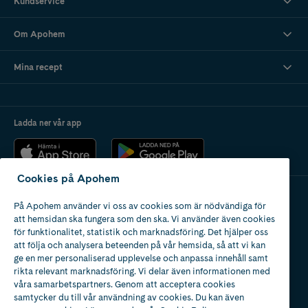
Kundservice
Om Apohem
Mina recept
Ladda ner vår app
Cookies på Apohem
På Apohem använder vi oss av cookies som är nödvändiga för
Apotek med tillstånd
att hemsidan ska fungera som den ska. Vi använder även cookies
av Läkemedelsverket
för funktionalitet, statistik och marknadsföring. Det hjälper oss
att följa och analysera beteenden på vår hemsida, så att vi kan
ge en mer personaliserad upplevelse och anpassa innehåll samt
rikta relevant marknadsföring. Vi delar även informationen med
våra samarbetspartners. Genom att acceptera cookies
samtycker du till vår användning av cookies. Du kan även
2024