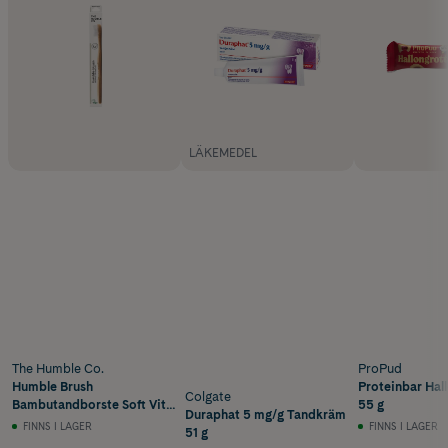
LÄKEMEDEL
The Humble Co.
ProPud
Humble Brush
Proteinbar Hal
Colgate
Bambutandborste Soft Vit
55 g
Duraphat 5 mg/g Tandkräm
1 st
FINNS I LAGER
FINNS I LAGER
51 g