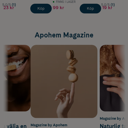
FINNS I LAGER
5.0/5
(1)
5.0/5
(1)
23 kr
99 kr
19 kr
Köp
Köp
Apohem Magazine
m
Magazine by A
du välja en
Naturlig t
Magazine by Apohem