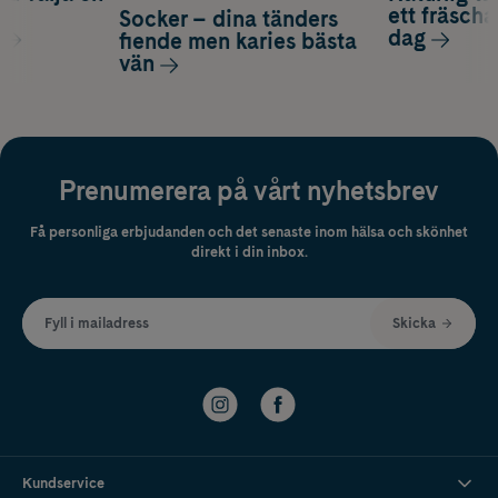
d
ett fräscha
Socker – dina tänders
dag
fiende men karies bästa
vän
Prenumerera på vårt nyhetsbrev
Få personliga erbjudanden och det senaste inom hälsa och skönhet
direkt i din inbox.
Fyll i mailadress
Skicka
Kundservice