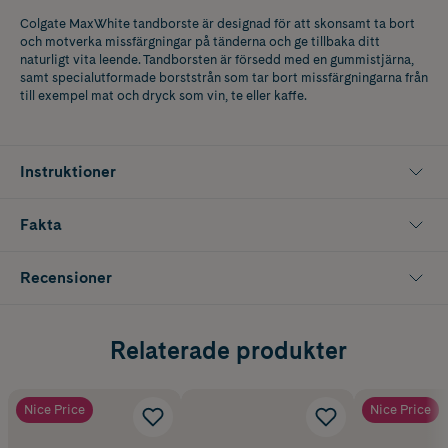
Colgate MaxWhite tandborste är designad för att skonsamt ta bort
och motverka missfärgningar på tänderna och ge tillbaka ditt
naturligt vita leende. Tandborsten är försedd med en gummistjärna,
samt specialutformade borststrån som tar bort missfärgningarna från
till exempel mat och dryck som vin, te eller kaffe.
Instruktioner
Fakta
Recensioner
Relaterade produkter
Nice Price
Nice Price