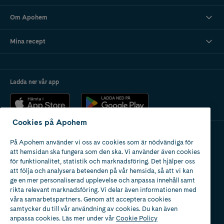
Om Apohem
Mina recept
Ladda ner vår app
Cookies på Apohem
På Apohem använder vi oss av cookies som är nödvändiga för
Apotek med tillstånd
att hemsidan ska fungera som den ska. Vi använder även cookies
av Läkemedelsverket
för funktionalitet, statistik och marknadsföring. Det hjälper oss
att följa och analysera beteenden på vår hemsida, så att vi kan
ge en mer personaliserad upplevelse och anpassa innehåll samt
rikta relevant marknadsföring. Vi delar även informationen med
våra samarbetspartners. Genom att acceptera cookies
samtycker du till vår användning av cookies. Du kan även
2024
anpassa cookies. Läs mer under vår
Cookie Policy