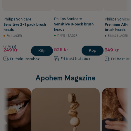
Philips Sonicare
Philips Sonicare
Philips Sonicar
Sensitive 8-pack brush
Sensitive 2+1 pack brush
Premium All-in
heads
heads
brush heads
FINNS I LAGER
FÅ I LAGER
FINNS I LAGER
5.0/5
(1)
526 kr
249 kr
349 kr
Köp
Köp
Fri frakt Instabox
Fri frakt Instabox
Fri frakt In
Apohem Magazine