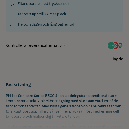
Eltandborste med trycksensor
Tar bort upp till 7x mer plack
Tre borstlägen och lång batteritid
Beskrivning
Philips Sonicare Series 5300 är en laddningsbar eltandborste som
kombinerar effektiv plackborttagning med skonsam vård för både
tänder och tandkött. Med nästa generations Sonicare-teknik tar den
försiktigt bort upp till sju gånger mer plack jämfört med en manuell
tandborste och hjälper dig till vitare tänder.
Tandborsten erbjuder tre olika borstlägen för en personligt anpassad