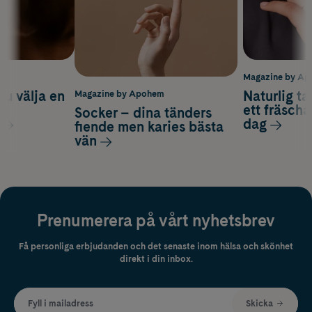
m
Magazine by A
du välja en
Naturlig t
Magazine by Apohem
d
ett fräscha
Socker – dina tänders
dag
fiende men karies bästa
vän
Prenumerera på vårt nyhetsbrev
Få personliga erbjudanden och det senaste inom hälsa och skönhet
direkt i din inbox.
Fyll i mailadress
Skicka