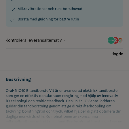
Mikrovibrationer och runt borsthuvud
Borsta med guidning för bättre rutin
Beskrivning
Oral-B iO10 Eltandborste Vit är en avancerad elektrisk tandborste
som ger en effektiv och skonsam rengöring med hjälp av innovativ
iO-teknologi och realtidsfeedback. Den unika iO Sense-laddaren
guidar din tandborstning genom att ge direkt återkoppling om
täckning, borstningstid och tryck, vilket hjälper dig att optimera din
dagliga munvårdsrutin. Kombinationen av skonsamma
mikrovibrationer och ett runt, tandläkarinspirerat borsthuvud ger en
noggrann rengöring och en fräsch känsla i hela munnen. Perfekt för