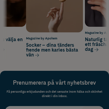
m
Magazine by A
du välja en
Naturlig t
Magazine by Apohem
d
ett fräscha
Socker – dina tänders
dag
fiende men karies bästa
vän
Prenumerera på vårt nyhetsbrev
Få personliga erbjudanden och det senaste inom hälsa och skönhet
direkt i din inbox.