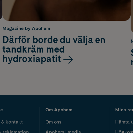
Magazine by Apohem
Därför borde du välja en
tandkräm med
hydroxiapatit
ce
Om Apohem
Mina re
 & kontakt
Om oss
Hämta u
& reklamation
Apohem i media
Högkos