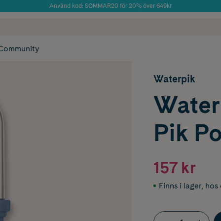
Använd kod: SOMMAR20 för 20% över 649kr
Årets Butik 2025 inom Skönhet
 frakt
✓ Rådgivning från farmaceuter & hudterapeuter
✓ Poäng på alla
Community
Waterpik
Water
Pik Po
157 kr
Finns i lager
,
hos 