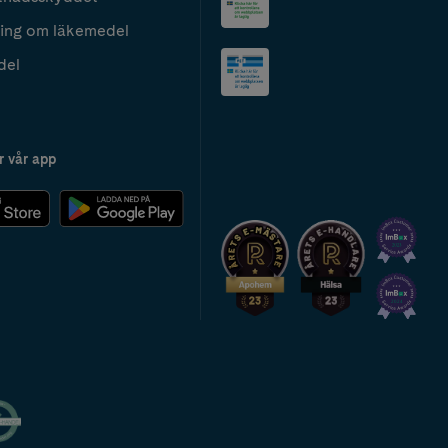
ing om läkemedel
del
r vår app
2024