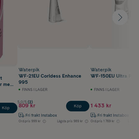
Waterpik
Waterpik
WF-21EU Corldess Enhance
WF-150EU Ultra Plus
t
995
r med
FINNS I LAGER
FINNS I LAGER
5.0/5
(2)
809 kr
1 433 kr
Köp
Köp
Fri frakt Instabox
Fri frakt Instabox
Ord.pris
999 kr
Lägsta pris
989 kr
Ord.pris
1 769 kr
Lägsta 