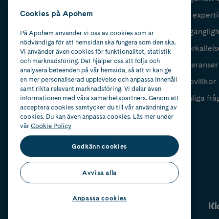
Cookies på Apohem
Vår experti
Fyll i mailadress
Skicka
Tillgänglig
På Apohem använder vi oss av cookies som är
nödvändiga för att hemsidan ska fungera som den ska.
Återkallels
Vi använder även cookies för funktionalitet, statistik
och marknadsföring. Det hjälper oss att följa och
Leveranser
analysera beteenden på vår hemsida, så att vi kan ge
en mer personaliserad upplevelse och anpassa innehåll
Köpvillkor
samt rikta relevant marknadsföring. Vi delar även
Vanliga frå
informationen med våra samarbetspartners. Genom att
acceptera cookies samtycker du till vår användning av
cookies. Du kan även anpassa cookies. Läs mer under
vår
Cookie Policy
Godkänn cookies
Avvisa alla
Anpassa cookies