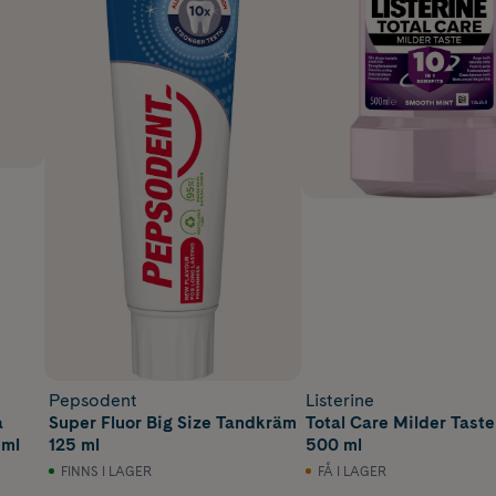
Pepsodent
Listerine
a
Super Fluor Big Size Tandkräm
Total Care Milder Taste
 ml
125 ml
500 ml
FINNS I LAGER
FÅ I LAGER