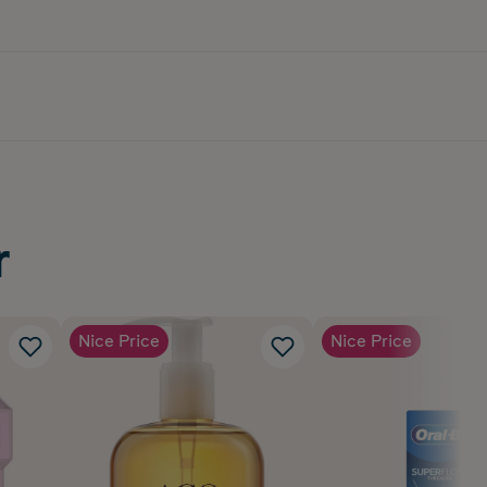
r
Nice Price
Nice Price