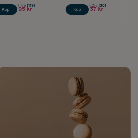
4.7/5
(119)
4.2/5
(20)
95 kr
37 kr
Köp
Köp