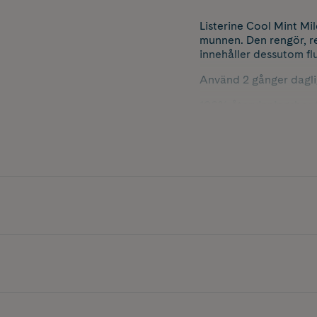
Listerine Cool Mint Mi
munnen. Den rengör, r
innehåller dessutom fl
Använd 2 gånger daglig
100% återvinningsbar f