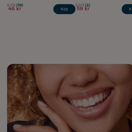
4.7/5
(59)
5.0/5
(2)
46 kr
59 kr
Köp
K