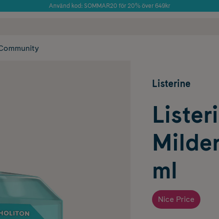
Använd kod: SOMMAR20 för 20% över 649kr
Årets Butik 2025 inom Skönhet
 frakt
✓ Rådgivning från farmaceuter & hudterapeuter
✓ Poäng på alla
Community
Listerine
Lister
Milde
ml
Nice Price