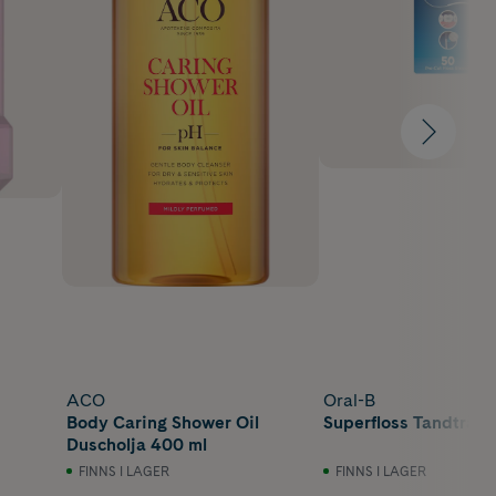
ACO
Oral-B
Body Caring Shower Oil
Superfloss Tandtråd 
Duscholja 400 ml
FINNS I LAGER
FINNS I LAGER