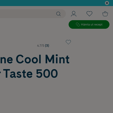
 köp*
Hämta ut recept
4.7/5
(3)
ine Cool Mint
r Taste 500