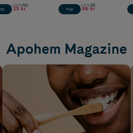
4.9/5
(10)
4.8/5
(5)
25 kr
66 kr
öp
Köp
Apohem Magazine