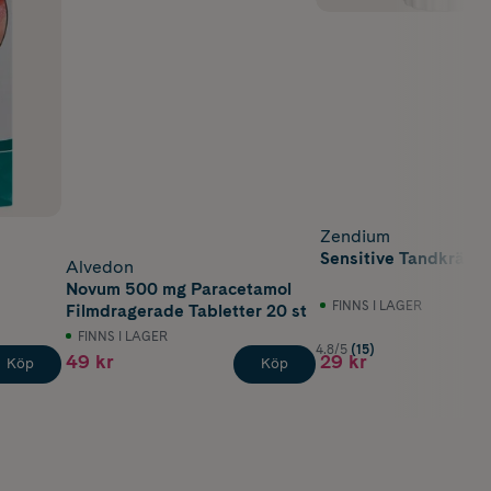
Zendium
Sensitive Tandkräm 
Alvedon
Novum 500 mg Paracetamol
FINNS I LAGER
Filmdragerade Tabletter 20 st
FINNS I LAGER
4.8/5
(15)
49 kr
29 kr
Köp
Köp