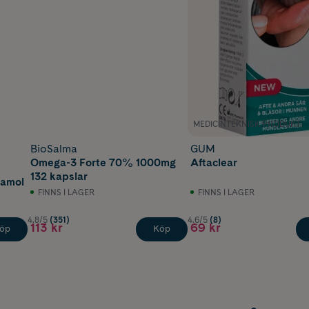
MEDICINTEKNISK PRODUKT
BioSalma
GUM
Omega-3 Forte 70% 1000mg
Aftaclear
132 kapslar
tamol
FINNS I LAGER
FINNS I LAGER
4.8/5
(351)
4.6/5
(8)
113 kr
69 kr
öp
Köp