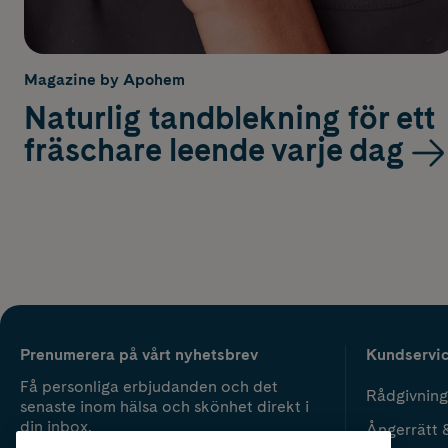
Magazine by Apohem
Naturlig tandblekning för ett
fräschare leende varje dag
Prenumerera på vårt nyhetsbrev
Kundservi
Få personliga erbjudanden och det
Rådgivning
senaste inom hälsa och skönhet direkt i
din inbox.
Ångerrätt 