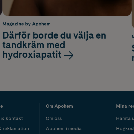
Magazine by Apohem
Därför borde du välja en
tandkräm med
hydroxiapatit
ce
Om Apohem
Mina re
 & kontakt
Om oss
Hämta u
& reklamation
Apohem i media
Högkos