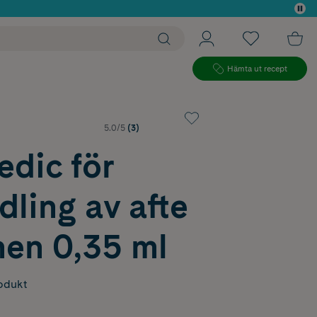
 köp*
Hämta ut recept
5.0/5
(3)
dic för
ling av afte
nen 0,35 ml
odukt