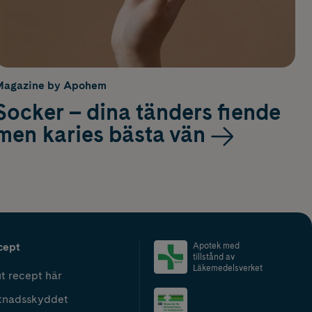
Magazine by Apohem
Socker – dina tänders fiende
men karies bästa vän
cept
Apotek med
tillstånd av
Läkemedelsverket
t recept här
tnadsskyddet