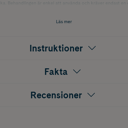
icka. Behandlingen är enkel att använda och kräver endast en 
plikator)
Läs mer
Instruktioner
Fakta
Recensioner