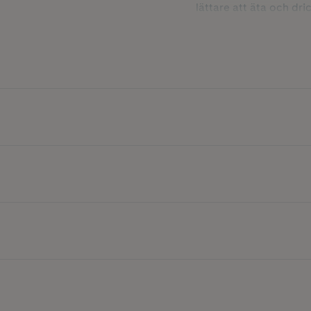
lättare att äta och dr
Innehåll: 0,35 ml (1 ap