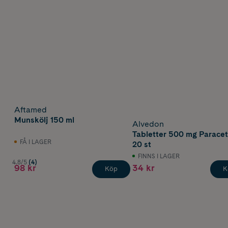
Aftamed
Munskölj 150 ml
Alvedon
Tabletter 500 mg Parace
FÅ I LAGER
20 st
FINNS I LAGER
4.8/5
(4)
98 kr
34 kr
Köp
K