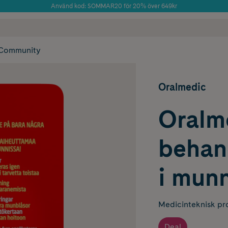
Använd kod: SOMMAR20 för 20% över 649kr
Årets Butik 2025 inom Skönhet
 frakt
✓ Rådgivning från farmaceuter & hudterapeuter
✓ Poäng på alla
Community
Oralmedic
Oralme
behand
i mun
Medicinteknisk pr
Deal