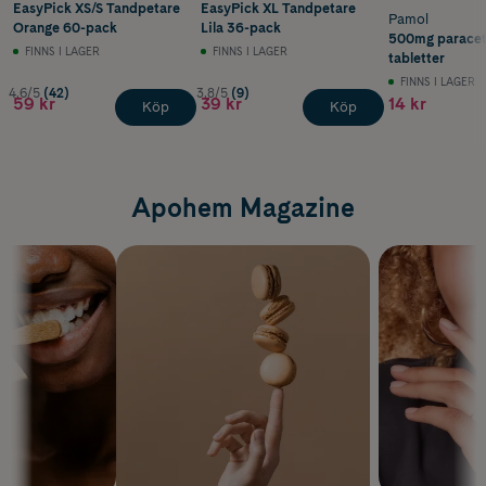
EasyPick XS/S Tandpetare
EasyPick XL Tandpetare
Pamol
Orange 60-pack
Lila 36-pack
500mg paracet
FINNS I LAGER
FINNS I LAGER
tabletter
FINNS I LAGER
4.6/5
(42)
3.8/5
(9)
59 kr
39 kr
14 kr
Köp
Köp
Apohem Magazine