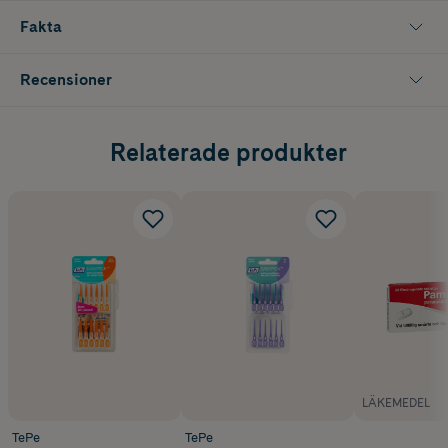
tandkött.
Fakta
TePe EasyPick™ rekommenderas av tandvården och finns i tre
överlappande storlekar för att passa alla typer av mellanrum:
Recensioner
- XS/S: För smala mellanrum
- M/L: För mellan till större mellanrum
Relaterade produkter
- XL: För stora mellanrum
Finns även tillgänglig som 60-pack för storlekarna XS/S och M/L.
LÄKEMEDEL
TePe
TePe