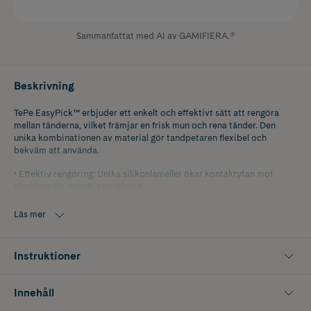
Sammanfattat med AI av GAMIFIERA.®
Beskrivning
TePe EasyPick™ erbjuder ett enkelt och effektivt sätt att rengöra
mellan tänderna, vilket främjar en frisk mun och rena tänder. Den
unika kombinationen av material gör tandpetaren flexibel och
bekväm att använda.
• Effektiv rengöring: Unika silikonlameller ökar kontaktytan mot
tänderna för grundlig rengöring.
• Säker och skonsam: Skaft med non-slip grepp och lång arbetslängd
Läs mer
ger en säker och skonsam rengöring, även vid tandställning,
implantat och kronor.
Instruktioner
• Perfekt på språng: Idealisk att ta med när du är på språng och vill
rengöra mellan tänderna under dagen.
Innehåll
• Hälsosam rutin: Daglig användning av TePe EasyPick™ skapar en
hälsosam munvårdsrutin och motverkar plack och inflammerat