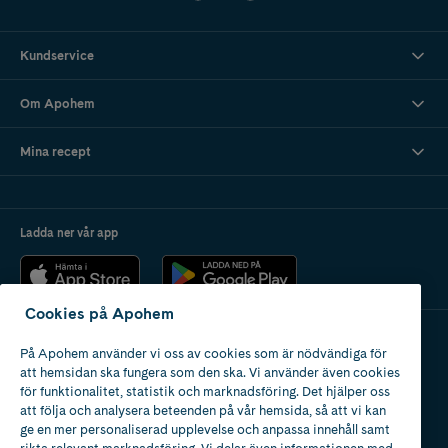
Kundservice
Om Apohem
Mina recept
Ladda ner vår app
Cookies på Apohem
På Apohem använder vi oss av cookies som är nödvändiga för
Apotek med tillstånd
att hemsidan ska fungera som den ska. Vi använder även cookies
av Läkemedelsverket
för funktionalitet, statistik och marknadsföring. Det hjälper oss
att följa och analysera beteenden på vår hemsida, så att vi kan
ge en mer personaliserad upplevelse och anpassa innehåll samt
rikta relevant marknadsföring. Vi delar även informationen med