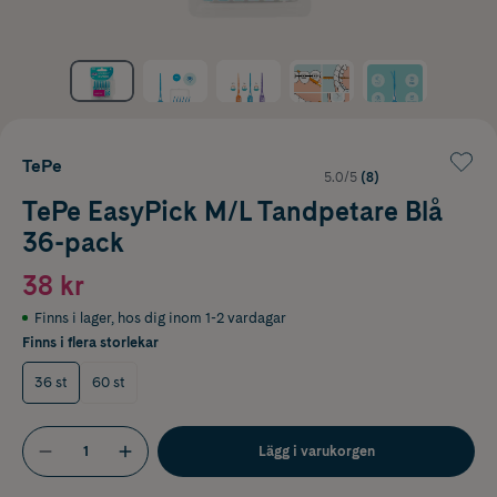
TePe
5.0/5
(8)
TePe EasyPick M/L Tandpetare Blå
36-pack
38 kr
Finns i lager
,
hos dig inom 1-2 vardagar
Finns i flera storlekar
36 st
60 st
Lägg i varukorgen