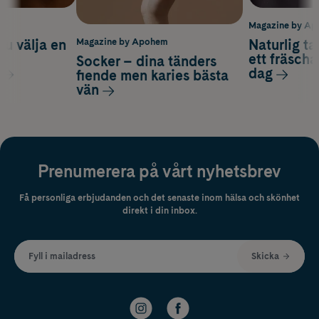
m
Magazine by A
du välja en
Naturlig t
Magazine by Apohem
d
ett fräscha
Socker – dina tänders
dag
fiende men karies bästa
vän
Prenumerera på vårt nyhetsbrev
Få personliga erbjudanden och det senaste inom hälsa och skönhet
direkt i din inbox.
Fyll i mailadress
Skicka