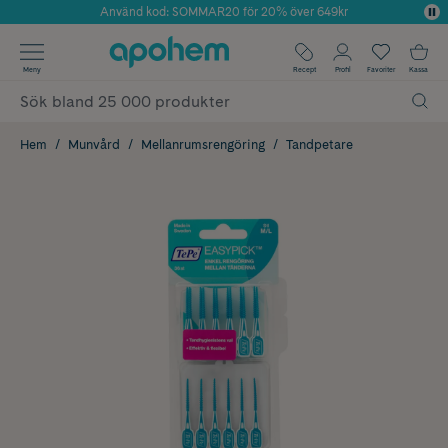
Använd kod: SOMMAR20 för 20% över 649kr
Årets Butik 2025 inom Skönhet
✓ Fri frakt
Meny
Recept
Profil
Favoriter
Kassa
✓ Rådgivning från farmaceuter & hudterapeuter
✓ Poäng på alla köp*
Hem
Munvård
Mellanrumsrengöring
Tandpetare