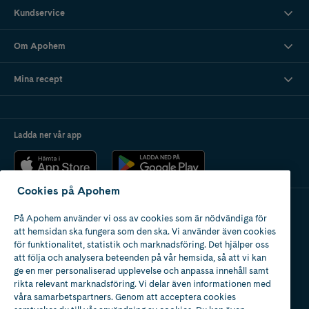
Kundservice
Om Apohem
Mina recept
Ladda ner vår app
Cookies på Apohem
På Apohem använder vi oss av cookies som är nödvändiga för
Apotek med tillstånd
att hemsidan ska fungera som den ska. Vi använder även cookies
av Läkemedelsverket
för funktionalitet, statistik och marknadsföring. Det hjälper oss
att följa och analysera beteenden på vår hemsida, så att vi kan
ge en mer personaliserad upplevelse och anpassa innehåll samt
rikta relevant marknadsföring. Vi delar även informationen med
våra samarbetspartners. Genom att acceptera cookies
2024