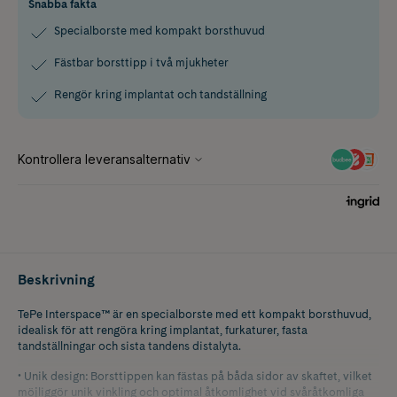
Snabba fakta
Specialborste med kompakt borsthuvud
Fästbar borsttipp i två mjukheter
Rengör kring implantat och tandställning
Beskrivning
TePe Interspace™ är en specialborste med ett kompakt borsthuvud,
idealisk för att rengöra kring implantat, furkaturer, fasta
tandställningar och sista tandens distalyta.
• Unik design: Borsttippen kan fästas på båda sidor av skaftet, vilket
möjliggör unik vinkling och optimal åtkomlighet vid svåråtkomliga