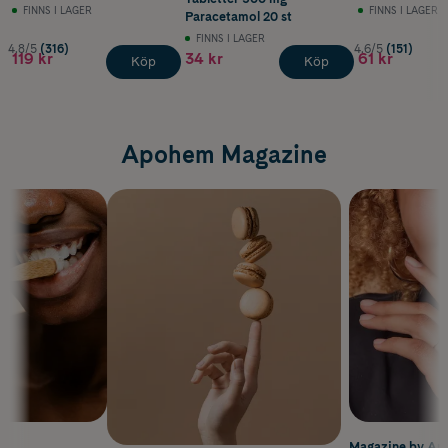
FINNS I LAGER
FINNS I LAGER
Paracetamol 20 st
FINNS I LAGER
4.8/5
(316)
4.6/5
(151)
119 kr
34 kr
61 kr
Köp
Köp
Apohem Magazine
m
Magazine by A