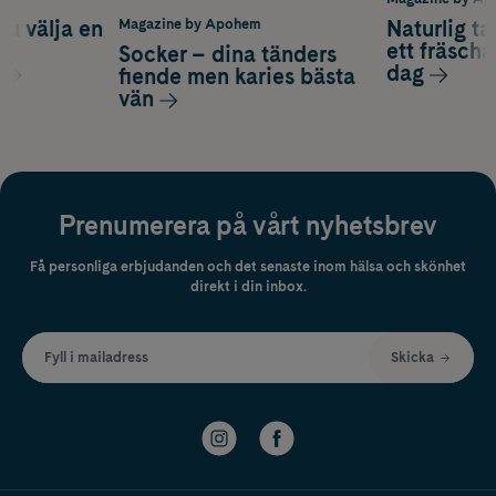
du välja en
Naturlig t
Magazine by Apohem
d
ett fräscha
Socker – dina tänders
dag
fiende men karies bästa
vän
Prenumerera på vårt nyhetsbrev
Få personliga erbjudanden och det senaste inom hälsa och skönhet
direkt i din inbox.
Fyll i mailadress
Skicka