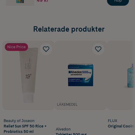
49 kr
Köp
Relaterade produkter
Nice Price
LÄKEMEDEL
Beauty of Joseon
FLUX
Relief Sun SPF 50 Rice +
Original Coolm
Alvedon
Probiotics 50 ml
Tabletter 500 mg