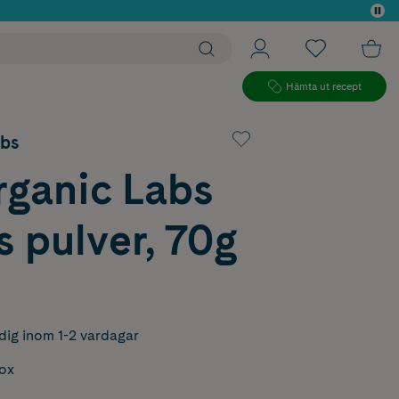
 köp*
Hämta ut recept
abs
rganic Labs
 pulver, 70g
dig inom 1-2 vardagar
box