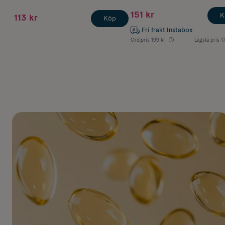
151 kr
K
113 kr
Köp
Fri frakt Instabox
Ord.pris
199 kr
Lägsta pris
1