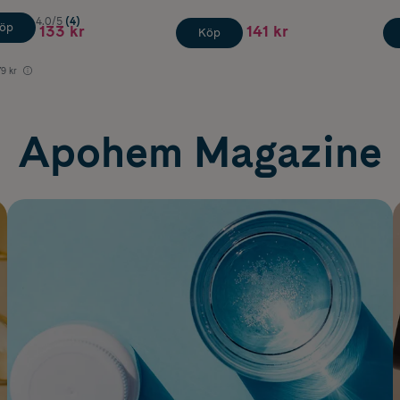
4.0/5
(4)
öp
133 kr
141 kr
Köp
79 kr
Apohem Magazine