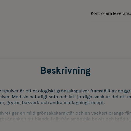
Beskrivning
spulver är ett ekologiskt grönsakspulver framställt av nogg
pulver. Med sin naturligt söta och lätt jordiga smak är det ett må
er, grytor, bakverk och andra matlagningsrecept.
lvret ger en mild grönsakskaraktär och en vackert orange fär
ret är enkelt att blanda i allt från smoothie bowls och bröd ti
t praktiskt val för dig som vill addera smak och färg till var