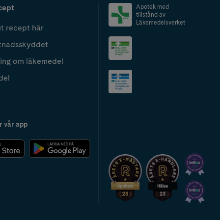
cept
Apotek med
tillstånd av
Läkemedelsverket
t recept här
tnadsskyddet
ing om läkemedel
del
r vår app
2024