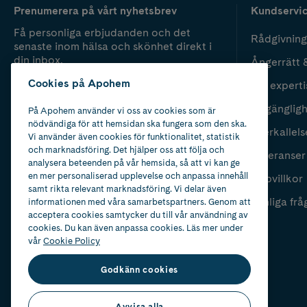
Prenumerera på vårt nyhetsbrev
Kundservi
Få personliga erbjudanden och det
Rådgivning
senaste inom hälsa och skönhet direkt i
din inbox.
Ångerrätt 
Cookies på Apohem
Vår experti
Fyll i mailadress
Skicka
Tillgänglig
På Apohem använder vi oss av cookies som är
nödvändiga för att hemsidan ska fungera som den ska.
Återkallels
Vi använder även cookies för funktionalitet, statistik
och marknadsföring. Det hjälper oss att följa och
Leveranser
analysera beteenden på vår hemsida, så att vi kan ge
en mer personaliserad upplevelse och anpassa innehåll
Köpvillkor
samt rikta relevant marknadsföring. Vi delar även
Vanliga frå
informationen med våra samarbetspartners. Genom att
acceptera cookies samtycker du till vår användning av
cookies. Du kan även anpassa cookies. Läs mer under
vår
Cookie Policy
Godkänn cookies
Avvisa alla