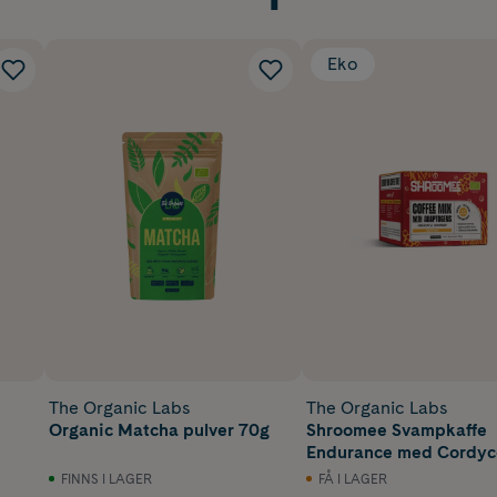
Eko
The Organic Labs
The Organic Labs
Organic Matcha pulver 70g
Shroomee Svampkaffe
Endurance med Cordyc
Schisandra 10 st
FINNS I LAGER
FÅ I LAGER
portionspåsar