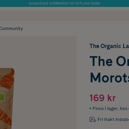
Använd kod: SOMMAR20 för 20% över 649kr
Årets Butik 2025 inom Skönhet
 frakt
✓ Rådgivning från farmaceuter & hudterapeuter
✓ Poäng på alla
Community
The Organic L
The O
Morots
169 kr
Finns i lager
,
hos 
Fri frakt Insta