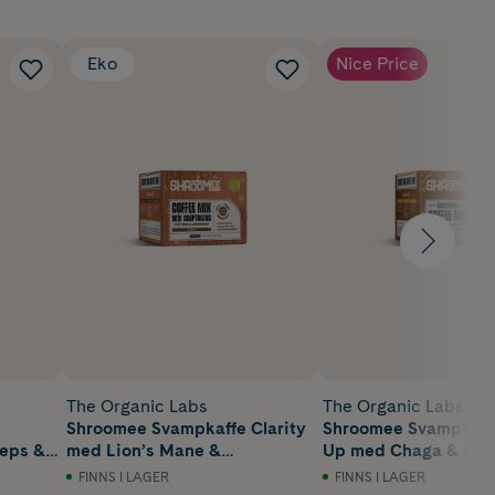
Eko
Nice Price
The Organic Labs
The Organic Labs
Shroomee Svampkaffe Clarity
Shroomee Svampkaf
eps &
med Lion’s Mane &
Up med Chaga & Lio
Ashwagandha 10 st
10 st portionspåsar
FINNS I LAGER
FINNS I LAGER
portionspåsar