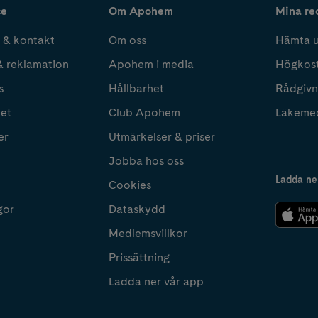
ce
Om Apohem
Mina re
 & kontakt
Om oss
Hämta u
& reklamation
Apohem i media
Högkos
s
Hållbarhet
Rådgivn
het
Club Apohem
Läkeme
er
Utmärkelser & priser
Jobba hos oss
Ladda ne
Cookies
gor
Dataskydd
Medlemsvillkor
Prissättning
Ladda ner vår app