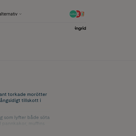
rant torkade morötter
ngsidigt tillskott i
g som lyfter både söta
ll pannkakor, muffins
dagens recept.