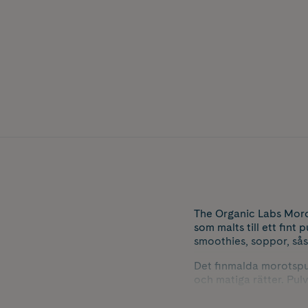
The Organic Labs Morot
som malts till ett fint 
smoothies, soppor, sås
Det finmalda morotspu
och matiga rätter. Pulv
och varma maträtter. Et