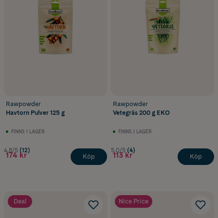
Rawpowder
Rawpowder
Havtorn Pulver 125 g
Vetegräs 200 g EKO
FINNS I LAGER
FINNS I LAGER
4.8/5
(12)
5.0/5
(4)
174 kr
113 kr
Köp
Köp
Deal
Nice Price