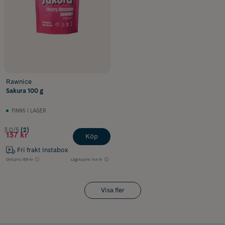
Rawnice
Sakura 100 g
FINNS I LAGER
3.0/5
(2)
137 kr
Köp
Fri frakt Instabox
Ord.pris
169 kr
Lägsta pris
144 kr
Visa fler