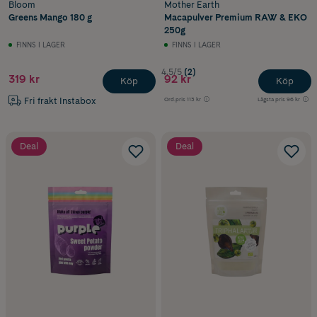
Bloom
Mother Earth
Greens Mango 180 g
Macapulver Premium RAW & EKO
250g
FINNS I LAGER
FINNS I LAGER
4.5/5
(2)
319 kr
92 kr
Köp
Köp
Fri frakt Instabox
Ord.pris
113 kr
Lägsta pris
96 kr
Deal
Deal