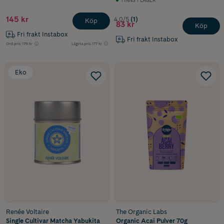
145 kr
4.0/5
(1)
Köp
83 kr
Köp
Fri frakt Instabox
Fri frakt Instabox
Ord.pris
179 kr
Lägsta pris
177 kr
Eko
Renée Voltaire
The Organic Labs
Single Cultivar Matcha Yabukita
Organic Acai Pulver 70g