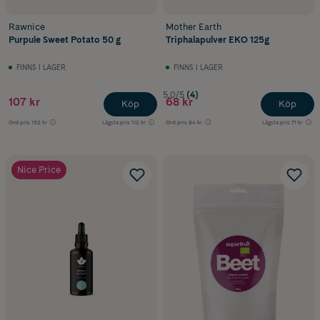
Rawnice
Mother Earth
Purpule Sweet Potato 50 g
Triphalapulver EKO 125g
FINNS I LAGER
FINNS I LAGER
5.0/5
(4)
107 kr
68 kr
Köp
Köp
Ord.pris
132 kr
Lägsta pris
112 kr
Ord.pris
84 kr
Lägsta pris
71 kr
Nice Price