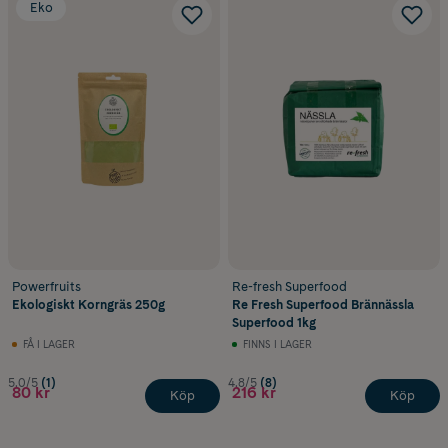
Eko
Powerfruits
Re-fresh Superfood
Ekologiskt Korngräs 250g
Re Fresh Superfood Brännässla
Superfood 1kg
FÅ I LAGER
FINNS I LAGER
5.0/5
(1)
4.8/5
(8)
80 kr
216 kr
Köp
Köp