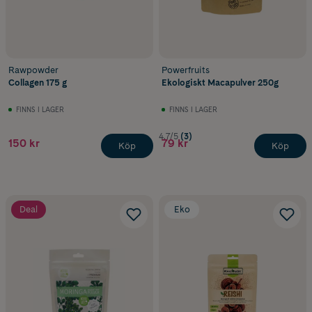
Rawpowder
Powerfruits
Collagen 175 g
Ekologiskt Macapulver 250g
FINNS I LAGER
FINNS I LAGER
4.7/5
(3)
150 kr
79 kr
Köp
Köp
Deal
Eko