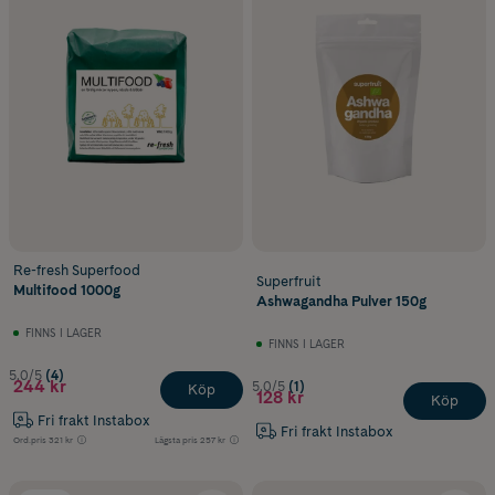
Re-fresh Superfood
Superfruit
Multifood 1000g
Ashwagandha Pulver 150g
FINNS I LAGER
FINNS I LAGER
5.0/5
(4)
244 kr
5.0/5
(1)
Köp
128 kr
Köp
Fri frakt Instabox
Fri frakt Instabox
Ord.pris
321 kr
Lägsta pris
257 kr