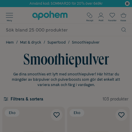
Använd kod: SOMMAR20 för 20% över 649kr
Årets Butik 2025 inom Skönhet
✓ Fri frakt
Meny
Recept
Profil
Favoriter
Kassa
✓ Rådgivning från farmaceuter & hudterapeuter
✓ Poäng på alla köp*
Hem
Mat & dryck
Superfood
Smoothiepulver
Smoothiepulver
Ge dina smoothies ett lyft med smoothiepulver! Här hittar du
mängder av bärpulver och pulverboosts som gör det enkelt att
variera smak och färg i vardagen.
103 produkter
Filtrera & sortera
Eko
Eko