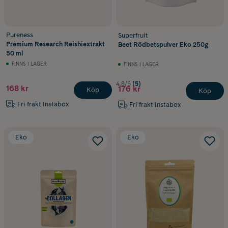
Pureness
Superfruit
Premium Research Reishiextrakt
Beet Rödbetspulver Eko 250g
50 ml
FINNS I LAGER
FINNS I LAGER
4.8/5
(5)
168 kr
176 kr
Köp
Köp
Fri frakt Instabox
Fri frakt Instabox
Eko
Eko