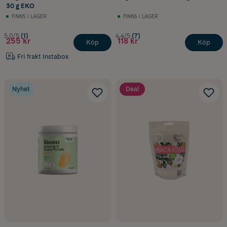
30 g EKO
FINNS I LAGER
FINNS I LAGER
5.0/5
(1)
4.4/5
(7)
255 kr
118 kr
Köp
Köp
Fri frakt Instabox
Nyhet
Deal