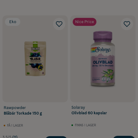
Eko
Nice Price
Solaray
Rawpowder
Olivblad 60 kapslar
Blåbär Torkade 150 g
FINNS I LAGER
FÅ I LAGER
3.5/5
(2)