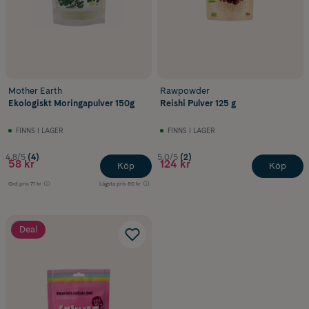
Mother Earth
Rawpowder
Ekologiskt Moringapulver 150g
Reishi Pulver 125 g
FINNS I LAGER
FINNS I LAGER
4.8/5
(4)
5.0/5
(2)
58 kr
124 kr
Köp
Köp
Ord.pris
71 kr
Lägsta pris
60 kr
Deal