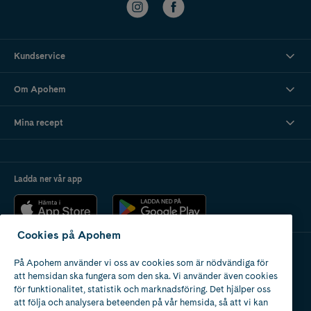
Kundservice
Om Apohem
Mina recept
Ladda ner vår app
Cookies på Apohem
På Apohem använder vi oss av cookies som är nödvändiga för
Apotek med tillstånd
att hemsidan ska fungera som den ska. Vi använder även cookies
av Läkemedelsverket
för funktionalitet, statistik och marknadsföring. Det hjälper oss
att följa och analysera beteenden på vår hemsida, så att vi kan