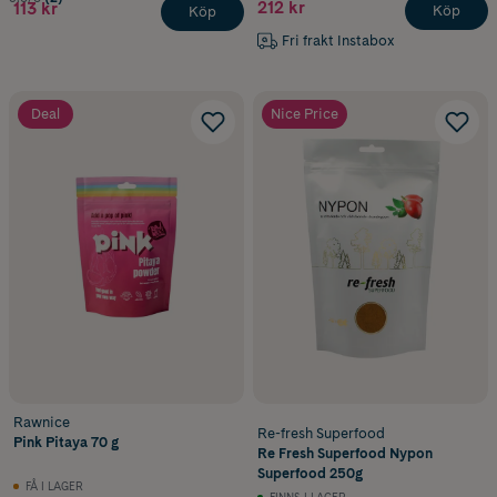
212 kr
113 kr
Köp
Köp
Fri frakt Instabox
Deal
Nice Price
Rawnice
Re-fresh Superfood
Pink Pitaya 70 g
Re Fresh Superfood Nypon
Superfood 250g
FÅ I LAGER
FINNS I LAGER