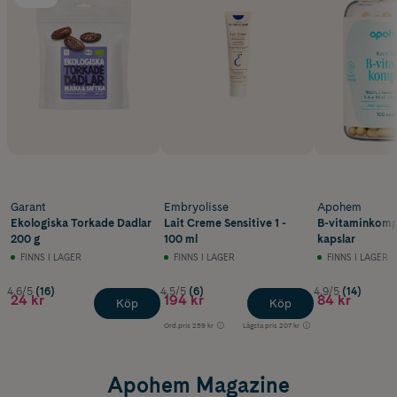
Garant
Embryolisse
Apohem
Ekologiska Torkade Dadlar
Lait Creme Sensitive 1 -
B-vitaminkomp
200 g
100 ml
kapslar
FINNS I LAGER
FINNS I LAGER
FINNS I LAGER
4.6/5
(16)
4.5/5
(6)
4.9/5
(14)
24 kr
194 kr
84 kr
Köp
Köp
Ord.pris
259 kr
Lägsta pris
207 kr
Apohem Magazine