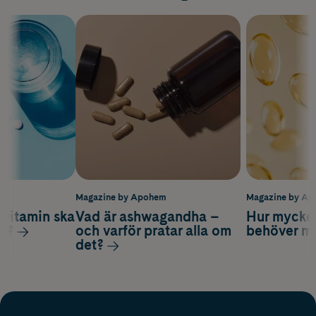
m
Magazine by Apohem
Magazine by A
vitamin ska
Vad är ashwagandha –
Hur mycke
ag?
och varför pratar alla om
behöver m
det?