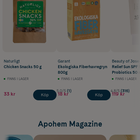
Naturligt
Garant
Beauty of Jose
Chicken Snacks 50 g
Ekologiska Fiberhavregryn
Relief Sun SPF 
800g
Probiotics 50 
FINNS I LAGER
FINNS I LAGER
FINNS I LAGER
5.0/5
(1)
4.8/5
(316)
33 kr
18 kr
119 kr
Köp
Köp
Apohem Magazine