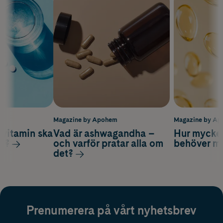
m
Magazine by Apohem
Magazine by A
vitamin ska
Vad är ashwagandha –
Hur mycke
ag?
och varför pratar alla om
behöver m
det?
Prenumerera på vårt nyhetsbrev