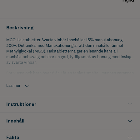
Beskrivning
MGO Halstabletter Svarta vinbär innehåller 15% manukahonung
300+. Det unika med Manukahonung är att den innehåller ämnet
Methylglyoxal (MGO). Halstabletterna ger en lenande känsla i
munhåla och svalg och har en god, tydlig smak av honung med inslag
av svarta vinbär.
För vuxna och barn över 6 år. Låt en tablett smälta i munnen varannan
till var tredje timme.
Läs mer
Instruktioner
Innehåll
Fakta