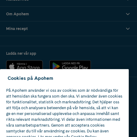
Om Apohem
Mina recept
Ladda ner vår app
Cookies på Apohem
På Apohem använder vi oss av cookies som är nödvändiga för
Apotek med tillstånd
att hemsidan ska fungera som den ska. Vi använder även cookies
av Läkemedelsverket
för funktionalitet, statistik och marknadsföring. Det hjälper oss
att följa och analysera beteenden på vår hemsida, så att vi kan
ge en mer personaliserad upplevelse och anpassa innehåll samt
rikta relevant marknadsföring. Vi delar även informationen med
våra samarbetspartners. Genom att acceptera cookies
samtycker du till vår användning av cookies. Du kan även
2024
anpassa cookies. Läs mer under vår
Cookie Policy