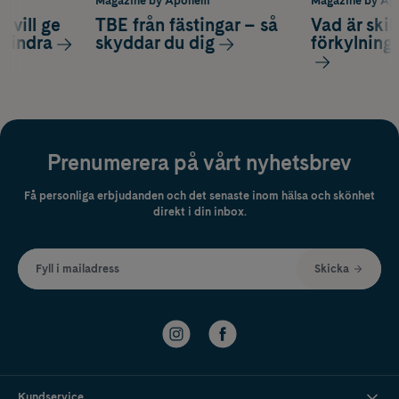
m
Magazine by Apohem
Magazine by A
 vill ge
TBE från fästingar – så
Vad är ski
 lindra
skyddar du dig
förkylning
Prenumerera på vårt nyhetsbrev
Få personliga erbjudanden och det senaste inom hälsa och skönhet
direkt i din inbox.
Fyll i mailadress
Skicka
Kundservice