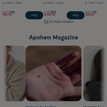
FINNS I LAGER
FINNS I LAGER
FINNS I LAGER
4.9/5
(18)
4.7/5
(83)
5.0/5
(3)
64 kr
439 kr
63 kr
Köp
Köp
Fri frakt Instabox
Apohem Magazine